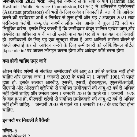
जेकेपीएससी 2021 भर्ती:
जम्मू एंड कश्मीर लोक सेवा आयोग (Jammu and
Kashmir Public Service Commission,JKPSC) ने असिस्टेंट प्रोफेसरों
(Assistant professors) की भर्ती
के लिए आवेदन निकाली है. बता दें कि आवेदन
करने की प्रक्रिया
अभी 8 सितंबर से शुरू होगी और यह 7 अक्टूबर 2021 तक
प्रक्रिया चलेगी. जम्मू एंड कश्मीर लोक सेवा आयोग ने कुल 173 पदों पर
नियुक्ति करेगा. इसके लिए जरूरी है कि उम्मीदवार केंद्र शासित प्रदेश जम्मू और
कश्मीर का अधिवास यानी या तो उसके पास यहां घर हो या वह यहां का निवासी
हो.
उम्मीदवारों के लिए यह एक सुनहरा मौका है. आप आखिरी तारीख बीतने से
पहले अप्लाई कर लें. आवेदन करने के लिए उम्मीदवारों को ऑफिशियल पोर्टल
jkpsc.nic.in/ पर जाकर लॉगइन करना होगा और आवेदन फॉर्म भरना होगा.
क्या होनी चाहिए उम्र जानें
ओपन मेरिट श्रेणी से संबंधित उम्मीदवारों की आयु 40 वर्ष से अधिक नहीं होनी
चाहिए और उनका जन्म 1 जनवरी 2003 के पहले या 1 जनवरी 1981 से पहले
हुआ हो. इसके अलावा आरबीए, एससी, एसटी, ईडब्ल्यूएस, एएलसी/आईबी,
पीएसपी और ओएससी श्रेणियों से संबंधित उम्मीदवारों की आयु 43 वर्ष से अधिक
नहीं होनी चाहिए और उनका जन्म 1 जनवरी 2003 के पहले या 1 जनवरी 1978
के बाद हुआ हो. पीएचसी श्रेणी से संबंधित उम्मीदवारों की आयु 42 वर्ष से अधिक
नहीं होनी चाहिए. 1 जनवरी 2003 से पहले या 1 जनवरी 1977 के बाद पैदा होना
चाहिए.
इन पदों पर निकली है वैकेंसी
गणित- 5
बायोकेमिस्ट्री-2