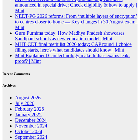
announced in special drive; Check eligibility & how to apply |
Mint
NEET-PG 2026 reforms: From ‘multiple layers of encryption’
to centres closer to home — Key changes in 30 August exam |
Mint
Guru Purnima today: How Madhya Pradesh showcases
Sandipani schools as new education model | Mint
MHT CET final merit list 2026 today: CAP round 1 choice
filling starts, here's what candidates should know | Mint
Mint Explainer | Can technology make India's exams leak-
proof? | Mint
Recent Comments
Archives
August 2026
July 2026
February 2025
January 2025
December 2024
November 2024
October 2024
September 2024