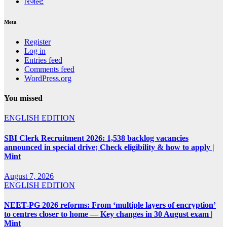
रिजल्ट
Meta
Register
Log in
Entries feed
Comments feed
WordPress.org
You missed
ENGLISH EDITION
SBI Clerk Recruitment 2026: 1,538 backlog vacancies
announced in special drive; Check eligibility & how to apply |
Mint
August 7, 2026
ENGLISH EDITION
NEET-PG 2026 reforms: From ‘multiple layers of encryption’
to centres closer to home — Key changes in 30 August exam |
Mint