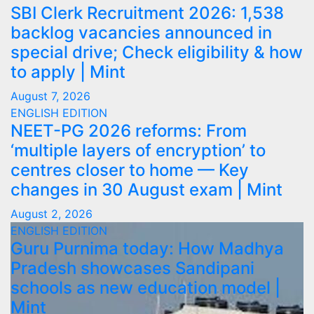
SBI Clerk Recruitment 2026: 1,538
backlog vacancies announced in
special drive; Check eligibility & how
to apply | Mint
August 7, 2026
ENGLISH EDITION
NEET-PG 2026 reforms: From
‘multiple layers of encryption’ to
centres closer to home — Key
changes in 30 August exam | Mint
August 2, 2026
ENGLISH EDITION
Guru Purnima today: How Madhya
Pradesh showcases Sandipani
schools as new education model |
Mint