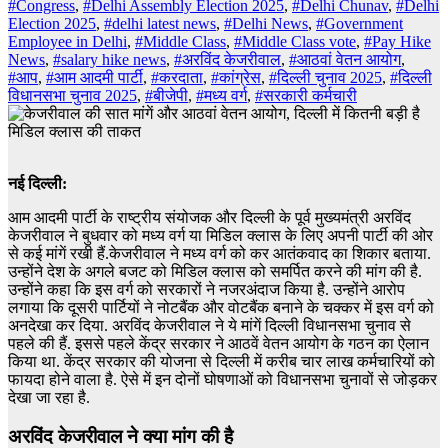
#Congress
,
#Delhi Assembly Election 2025
,
#Delhi Chunav
,
#Delhi
Election 2025
,
#delhi latest news
,
#Delhi News
,
#Government
Employee in Delhi
,
#Middle Class
,
#Middle Class vote
,
#Pay Hike
News
,
#salary hike news
,
#अरविंद केजरीवाल
,
#आठवां वेतन आयोग
,
#आप
,
#आम आदमी पार्टी
,
#करदाता
,
#कांग्रेस
,
#दिल्ली चुनाव 2025
,
#दिल्ली
विधानसभा चुनाव 2025
,
#बीजेपी
,
#मध्य वर्ग
,
#सरकारी कर्मचारी
नई दिल्ली:
आम आदमी पार्टी के राष्ट्रीय संयोजक और दिल्ली के पूर्व मुख्यमंत्री अरविंद
केजरीवाल ने बुधवार को मध्य वर्ग या मिडिल क्लास के लिए अपनी पार्टी की ओर
से कई मांगें रखी हैं.केजरीवाल ने मध्य वर्ग को कर आतंकवाद का शिकार बताया.
उन्होंने देश के अगले बजट को मिडिल क्लास को समर्पित करने की मांग की है.
उन्होंने कहा कि इस वर्ग को सरकारों ने नजरअंदाज किया है. उन्होंने आरोप
लगाया कि दूसरी पार्टियों ने नोटबैंक और वोटबैंक बनाने के चक्कर में इस वर्ग को
अनदेखा कर दिया. अरविंद केजरीवाल ने ये मांगें दिल्ली विधानसभा चुनाव से
पहले की हैं. इससे पहले केंद्र सरकार ने आठवें वेतन आयोग के गठन का ऐलान
किया था. केंद्र सरकार की योजना से दिल्ली में करीब चार लाख कर्मचारियों को
फायदा होने वाला है. ऐसे में इन दोनों घोषणाओं को विधानसभा चुनावों से जोड़कर
देखा जा रहा है.
अरविंद केजरीवाल ने क्या मांग की है