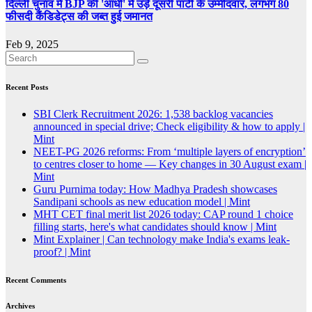
दिल्ली चुनाव में BJP की 'आंधी' में उड़े दूसरी पार्टी के उम्मीदवार, लगभग 80
फीसदी कैंडिडेट्स की जब्त हुई जमानत
Feb 9, 2025
Recent Posts
SBI Clerk Recruitment 2026: 1,538 backlog vacancies
announced in special drive; Check eligibility & how to apply |
Mint
NEET-PG 2026 reforms: From ‘multiple layers of encryption’
to centres closer to home — Key changes in 30 August exam |
Mint
Guru Purnima today: How Madhya Pradesh showcases
Sandipani schools as new education model | Mint
MHT CET final merit list 2026 today: CAP round 1 choice
filling starts, here's what candidates should know | Mint
Mint Explainer | Can technology make India's exams leak-
proof? | Mint
Recent Comments
Archives