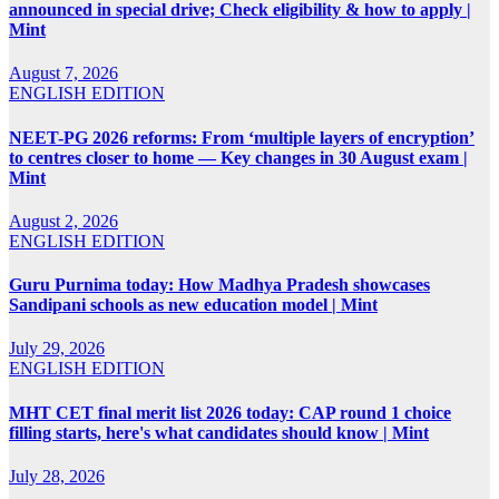
announced in special drive; Check eligibility & how to apply |
Mint
August 7, 2026
ENGLISH EDITION
NEET-PG 2026 reforms: From ‘multiple layers of encryption’
to centres closer to home — Key changes in 30 August exam |
Mint
August 2, 2026
ENGLISH EDITION
Guru Purnima today: How Madhya Pradesh showcases
Sandipani schools as new education model | Mint
July 29, 2026
ENGLISH EDITION
MHT CET final merit list 2026 today: CAP round 1 choice
filling starts, here's what candidates should know | Mint
July 28, 2026