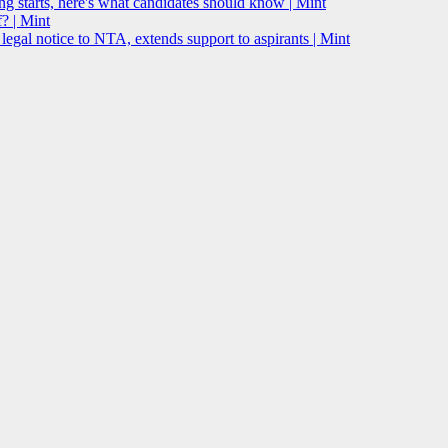
g starts, here's what candidates should know | Mint
? | Mint
l notice to NTA, extends support to aspirants | Mint