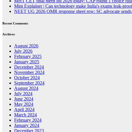
MHT CET final merit list 2026 today: CAP round 1 choice fillin
Mint Explainer | Can technology make India's exams leak-proof
NEET UG 2026 OMR response sheet row: SC advocate sends lega
Recent Comments
Archives
August 2026
July 2026
February 2025
January 2025
December 2024
November 2024
October 2024
September 2024
August 2024
July 2024
June 2024
May 2024
April 2024
March 2024
February 2024
January 2024
December 2023