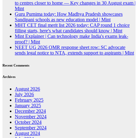
to centres closer to home — Key changes in 30 August exam |
Mint
Guru Purnima today: How Madhya Pradesh showcases
Sandipani schools as new education model | Mint
MHT CET final merit list 2026 today: CAP round 1 choice
filling starts, here's what candidates should know | Mint
Mint Explainer | Can technology make India's exams leak-
proof? | Mint
NEET UG 2026 OMR response sheet row: SC advocate
sends legal notice to NTA, extends support to aspirants | Mint
Recent Comments
Archives
August 2026
July 2026
February 2025
January 2025
December 2024
November 2024
October 2024
September 2024
August 2024