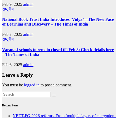
Feb 9, 2025
admin
राष्ट्रीय
National Book Trust India Introduces ‘Vidya’—The New Face
of Learning and Discovery – The Times of India
Feb 7, 2025
admin
राष्ट्रीय
Varanasi schools to remain closed till Feb 8: Check details here
– The Times of India
Feb 6, 2025
admin
Leave a Reply
You must be
logged in
to post a comment.
Recent Posts
NEET-PG 2026 reforms: From ‘multiple layers of encryption’