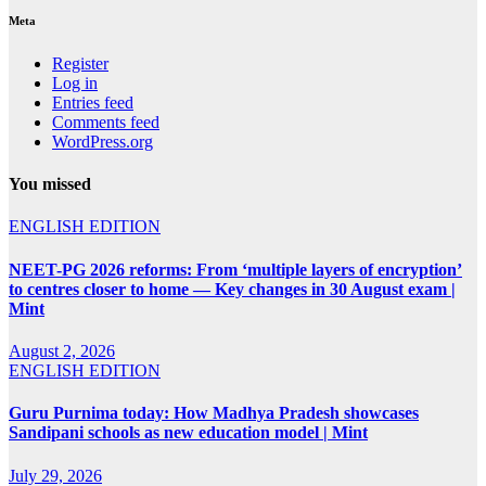
Meta
Register
Log in
Entries feed
Comments feed
WordPress.org
You missed
ENGLISH EDITION
NEET-PG 2026 reforms: From ‘multiple layers of encryption’
to centres closer to home — Key changes in 30 August exam |
Mint
August 2, 2026
ENGLISH EDITION
Guru Purnima today: How Madhya Pradesh showcases
Sandipani schools as new education model | Mint
July 29, 2026