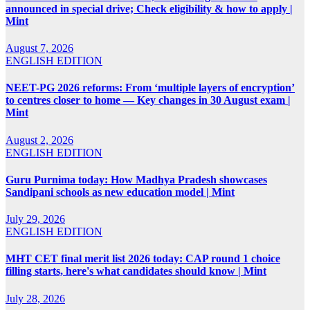
announced in special drive; Check eligibility & how to apply |
Mint
August 7, 2026
ENGLISH EDITION
NEET-PG 2026 reforms: From ‘multiple layers of encryption’
to centres closer to home — Key changes in 30 August exam |
Mint
August 2, 2026
ENGLISH EDITION
Guru Purnima today: How Madhya Pradesh showcases
Sandipani schools as new education model | Mint
July 29, 2026
ENGLISH EDITION
MHT CET final merit list 2026 today: CAP round 1 choice
filling starts, here's what candidates should know | Mint
July 28, 2026