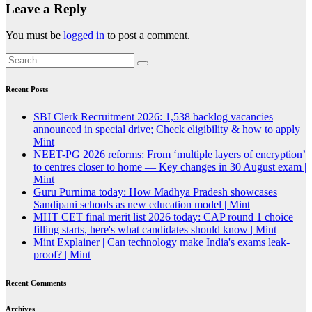
Leave a Reply
You must be
logged in
to post a comment.
Recent Posts
SBI Clerk Recruitment 2026: 1,538 backlog vacancies
announced in special drive; Check eligibility & how to apply |
Mint
NEET-PG 2026 reforms: From ‘multiple layers of encryption’
to centres closer to home — Key changes in 30 August exam |
Mint
Guru Purnima today: How Madhya Pradesh showcases
Sandipani schools as new education model | Mint
MHT CET final merit list 2026 today: CAP round 1 choice
filling starts, here's what candidates should know | Mint
Mint Explainer | Can technology make India's exams leak-
proof? | Mint
Recent Comments
Archives