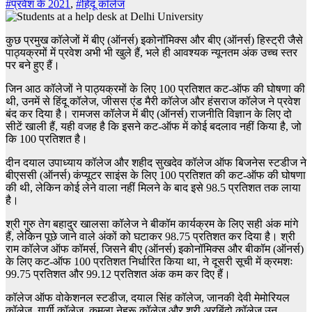
#प्रवेश के 2021
,
#हिंदू कॉलेज
कुछ प्रमुख कॉलेजों में बीए (ऑनर्स) इकोनॉमिक्स और बीए (ऑनर्स) हिस्ट्री जैसे
पाठ्यक्रमों में प्रवेश अभी भी खुले हैं, भले ही आवश्यक न्यूनतम अंक उच्च स्तर
पर बने हुए हैं।
जिन आठ कॉलेजों ने पाठ्यक्रमों के लिए 100 प्रतिशत कट-ऑफ की घोषणा की
थी, उनमें से हिंदू कॉलेज, जीसस एंड मैरी कॉलेज और हंसराज कॉलेज ने प्रवेश
बंद कर दिया है। रामजस कॉलेज में बीए (ऑनर्स) राजनीति विज्ञान के लिए दो
सीटें खाली हैं, यही वजह है कि इसने कट-ऑफ में कोई बदलाव नहीं किया है, जो
कि 100 प्रतिशत है।
दीन दयाल उपाध्याय कॉलेज और शहीद सुखदेव कॉलेज ऑफ बिजनेस स्टडीज ने
बीएससी (ऑनर्स) कंप्यूटर साइंस के लिए 100 प्रतिशत की कट-ऑफ की घोषणा
की थी, लेकिन कोई लेने वाला नहीं मिलने के बाद इसे 98.5 प्रतिशत तक लाया
है।
श्री गुरु तेग बहादुर खालसा कॉलेज ने बीकॉम कार्यक्रम के लिए सही अंक मांगे
हैं, लेकिन पूछे जाने वाले अंकों को घटाकर 98.75 प्रतिशत कर दिया है। श्री
राम कॉलेज ऑफ कॉमर्स, जिसने बीए (ऑनर्स) इकोनॉमिक्स और बीकॉम (ऑनर्स)
के लिए कट-ऑफ 100 प्रतिशत निर्धारित किया था, ने दूसरी सूची में क्रमशः
99.75 प्रतिशत और 99.12 प्रतिशत अंक कम कर दिए हैं।
कॉलेज ऑफ वोकेशनल स्टडीज, दयाल सिंह कॉलेज, जानकी देवी मेमोरियल
कॉलेज, गार्गी कॉलेज, कमला नेहरू कॉलेज और श्री अरबिंदो कॉलेज उन