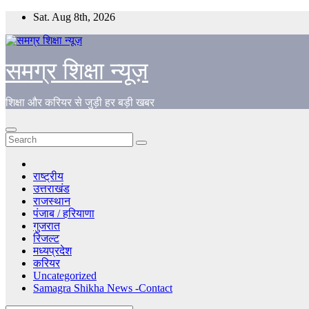
Skip
Sat. Aug 8th, 2026
to
content
समग्र शिक्षा न्यूज़
शिक्षा और करियर से जुड़ी हर बड़ी खबर
राष्ट्रीय
उत्तराखंड
राजस्थान
पंजाब / हरियाणा
गुजरात
रिजल्ट
मध्यप्रदेश
करियर
Uncategorized
Samagra Shikha News -Contact