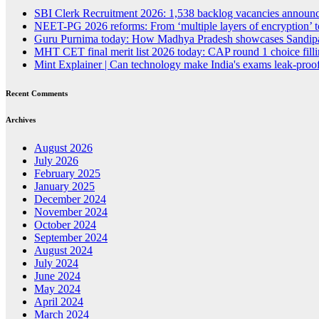
SBI Clerk Recruitment 2026: 1,538 backlog vacancies announced
NEET-PG 2026 reforms: From ‘multiple layers of encryption’ t
Guru Purnima today: How Madhya Pradesh showcases Sandipan
MHT CET final merit list 2026 today: CAP round 1 choice fillin
Mint Explainer | Can technology make India's exams leak-proof
Recent Comments
Archives
August 2026
July 2026
February 2025
January 2025
December 2024
November 2024
October 2024
September 2024
August 2024
July 2024
June 2024
May 2024
April 2024
March 2024