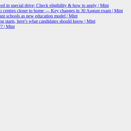
 in special drive; Check eligibility & how to apply | Mint
o centres closer to home — Key changes in 30 August exam | Mint
i schools as new education model | Mint
g starts, here's what candidates should know | Mint
? | Mint