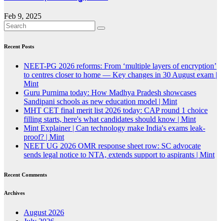
Feb 9, 2025
Recent Posts
NEET-PG 2026 reforms: From ‘multiple layers of encryption’
to centres closer to home — Key changes in 30 August exam |
Mint
Guru Purnima today: How Madhya Pradesh showcases
Sandipani schools as new education model | Mint
MHT CET final merit list 2026 today: CAP round 1 choice
filling starts, here's what candidates should know | Mint
Mint Explainer | Can technology make India's exams leak-
proof? | Mint
NEET UG 2026 OMR response sheet row: SC advocate
sends legal notice to NTA, extends support to aspirants | Mint
Recent Comments
Archives
August 2026