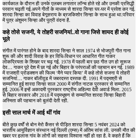
कार्यकाल के दौरान ही उनके एलबम लगातार लॉन्च होते रहे और उनकी प्रसिद्धी
परवान चढ़ती गई.अपने गीतों के माध्यम से शारदा सिन्हा घर-घर में प्रवेश कर गई.
शारदा सिन्हा का विवाह बेगूसराय के ब्रजकिशोर सिन्हा के साथ हुआ था.परिवार
में पुत्र अंशुमन सिन्हा और पुत्री वंदना है.
कहे तोसे सजनी, ये तोहरी सजनियां..वो गाना जिसे शायद ही कोई
भूले
संगीत में पारंगत होने के बाद शारदा सिन्हा ने साल 1974 से भोजपुरी गीत गाना
शुरू की और शादी विवाह के हर विधि-विधान पर आधारित गीत गाकर
लोकप्रियता के शिखर पर चढ़ गई. 1978 में पहली बार छठ गीत उग हो सुरूज
देव… गाकर पूरे देश में छा गई और बिहार के परंपराओं की पहचान बन गई. 1989
में राजश्री प्रोडक्शन की फिल्म ‘मैने प्यार किया’ में कहे तोसे सजना ये तोहरी
सजनियां… गाकर बॉलीवुड में जबरदस्त दस्तक दी. 1991 में पद्मश्री से
सम्मानित हुई शारदा सिन्हा साल 2000 में संगीत नाटक पुरस्कार से सम्मानित
हुई. 2006 में इन्हें अकादमी पुरस्कार राष्ट्रीय अहिल्या देवी अवार्ड मिला. 2015
से बिहार सरकार और 2018 में पद्मभूषण से सम्मानित शारदा सिन्हा बिहारी
अस्मिता की पहचान को बुलंदी देती रही.
इसी साल मार्च में आई थीं गांव
बीते कुछ वर्षों से बोन मेरो कैंसर से पीड़ित शारदा सिन्हा 5 नवंबर 2024 को
भारतीय आयुर्विज्ञान संस्थान नई दिल्ली (एम्स) में अंतिम सांस ली. उनकी मौत की
खबर पर हुलास गांव के लोगों को सहसा विश्वास नहीं हो रहा है. वे कहते हैं कि