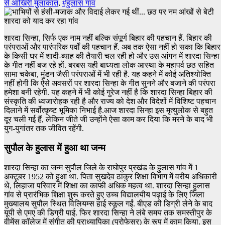
से आखिरी मुलाकात
,
#हुलास गांव
शारदा सिन्हा, सिर्फ एक नाम नहीं बल्कि संपूर्ण बिहार की पहचान हैं. बिहार की
परंपराओं और पारंपरिक पर्वों की पहचान हैं. अब तक ऐसा नहीं हो सका कि बिहार
के किसी घर में शादी-ब्याह की तैयारी चल रही हो और उस आंगन में शारदा सिन्हा
के गीत नहीं बज रहे हों. बरबस यही बाध्यता लोक आस्था के महापर्व छठ सहित
सामा चकेबा, मुंडन जैसी परंपराओं में भी रही है. यह कहने में कोई अतिश्योक्ति
नहीं होगी कि ऐसे अवसरों पर शारदा सिन्हा के गीत सुनने और बजाने की परंपरा
हमेशा बनी रहेगी. यह कहने में भी कोई गुरेज नहीं है कि शारदा सिन्हा बिहार की
संस्कृति की ध्वजारोहक रही है और राज्य को देश और विदेशों में विशिष्ट पहचान
दिलाने में सर्वोत्कृष्ट भूमिका निभाई है.आज शारदा सिन्हा इस मृत्युलोक से बहुत
दूर चली गई हैं, लेकिन जीते जी उन्होंने ऐसा काम कर दिया कि मरने के बाद भी
युग-युगांतर तक जीवित रहेंगी.
सुपौल के हुलास में हुआ था जन्म
शारदा सिन्हा का जन्म सुपौल जिले के राघोपुर प्रखंड के हुलास गांव में 1
अक्टूबर 1952 को हुआ था. पिता सुखदेव ठाकुर शिक्षा विभाग में वरीय अधिकारी
थे, लिहाजा परिवार में शिक्षा का काफी अधिक महत्व था. शारदा सिन्हा हुलास
गांव से प्रारंभिक शिक्षा शुरू करते हुए उच्च विद्यालयीय पढ़ाई के लिए जिला
मुख्यालय सुपौल स्थित विलियम्स हाई स्कूल गईं. बीएड की डिग्री लेने के बाद
यूपी से एमए की डिग्री पाई. फिर शारदा सिन्हा ने लंबे समय तक समस्तीपुर के
वीमेंस कॉलेज में संगीत की प्राध्यापिका (प्रोफेसर) के रूप में काम किया. इस