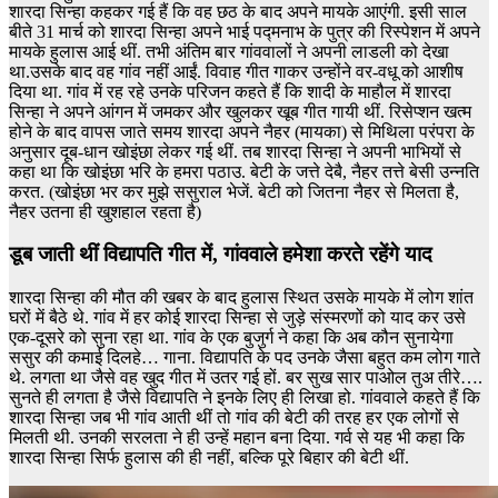
शारदा सिन्हा कहकर गई हैं कि वह छठ के बाद अपने मायके आएंगी. इसी साल
बीते 31 मार्च को शारदा सिन्हा अपने भाई पद्मनाभ के पुत्र की रिस्पेशन में अपने
मायके हुलास आई थीं. तभी अंतिम बार गांववालों ने अपनी लाडली को देखा
था.उसके बाद वह गांव नहीं आईं. विवाह गीत गाकर उन्होंने वर-वधू को आशीष
दिया था. गांव में रह रहे उनके परिजन कहते हैं कि शादी के माहौल में शारदा
सिन्हा ने अपने आंगन में जमकर और खुलकर खूब गीत गायी थीं. रिसेप्शन खत्म
होने के बाद वापस जाते समय शारदा अपने नैहर (मायका) से मिथिला परंपरा के
अनुसार दूब-धान खोइंछा लेकर गई थीं. तब शारदा सिन्हा ने अपनी भाभियों से
कहा था कि खोइंछा भरि के हमरा पठाउ. बेटी के जत्ते देबै, नैहर तत्ते बेसी उन्नति
करत. (खोइंछा भर कर मुझे ससुराल भेजें. बेटी को जितना नैहर से मिलता है,
नैहर उतना ही खुशहाल रहता है)
डूब जाती थीं विद्यापति गीत में, गांववाले हमेशा करते रहेंगे याद
शारदा सिन्हा की मौत की खबर के बाद हुलास स्थित उसके मायके में लोग शांत
घरों में बैठे थे. गांव में हर कोई शारदा सिन्हा से जुड़े संस्मरणों को याद कर उसे
एक-दूसरे को सुना रहा था. गांव के एक बुजुर्ग ने कहा कि अब कौन सुनायेगा
ससुर की कमाई दिलहे… गाना. विद्यापति के पद उनके जैसा बहुत कम लोग गाते
थे. लगता था जैसे वह खुद गीत में उतर गई हों. बर सुख सार पाओल तुअ तीरे….
सुनते ही लगता है जैसे विद्यापति ने इनके लिए ही लिखा हो. गांववाले कहते हैं कि
शारदा सिन्हा जब भी गांव आती थीं तो गांव की बेटी की तरह हर एक लोगों से
मिलती थी. उनकी सरलता ने ही उन्हें महान बना दिया. गर्व से यह भी कहा कि
शारदा सिन्हा सिर्फ हुलास की ही नहीं, बल्कि पूरे बिहार की बेटी थीं.