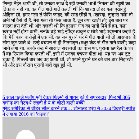
सिन्हा नैहर आयी थी, तो उनका साथ दे रही उनकी भाभी निर्मला की खुशी का
ठिकाना नहीं था. वह गीत गाते-गाते कहती थीं कि शारदा तोहर गला एखनहुं
ओहिना छौ. हमर गला तं फंसि जाइए. की खाइ छीही गै. (शारदा, तुम्हारा गला तो
अभी भी वैसे ही है. मेरा गला तो फंस जाता है. तुम क्या खाती हो) इस बात पर
शारदा हंस देती थी और कहती थी कि हुलास गांव का पानी पिये हैं हम. गला
खराब नहीं होगा कभी. उनके बड़े भाई नृपेंद्र ठाकुर व छोटे भाई पद्मनाभ कहते हैं
कि मेरी बहन करोड़ों में एक थीं. वह जब पुराने घर में गीत गाती थीं तो आसपास के
लोग जुट जाते थे. उन्हे बचपन से ही गितगाइन (मधुर कंठ से गीत गाने वाली) कहा
जाने लगा था. उनके कंठ में साक्षात सरस्वती का वास था. पुराना खपरैल के घर
में वह रियाज किया करती थीं. इसी में उनका बचपन बीता था. यह घर अब टूट
चुका है. पिछली बार जब वह आयी थी, तो अपने पुराने घर को बार-बार निहारती
थी और इस दौरान पुरानी बातें खूब हुई थीं.
Post
6 साल पहले फ्लॉप मूवी देकर फिल्मों से गायब हुई ये सुपरस्टार, फिर भी 306
करोड़ का नेटवर्थ रखती है ये दो चोटी वाली बच्ची
navigation
ग्रेट अमेरिका से बॉर्डर सील करने तक… डोनाल्ड ट्रंप ने 2024 विक्ट्री स्पीच
में लगाया 2016 का 'तड़का'