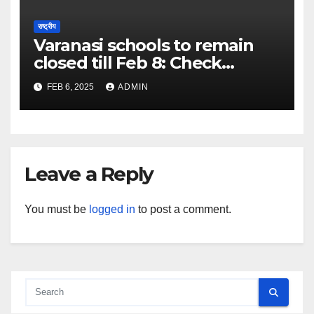
राष्ट्रीय
Varanasi schools to remain
closed till Feb 8: Check
details here – The Times of
FEB 6, 2025
ADMIN
India
Leave a Reply
You must be
logged in
to post a comment.