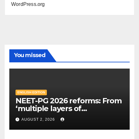
WordPress.org
You missed
ENGLISH EDITION
NEET-PG 2026 reforms: From
‘multiple layers of
encryption’ to centres closer
AUGUST 2, 2026
to home — Key changes in 30
August exam | Mint