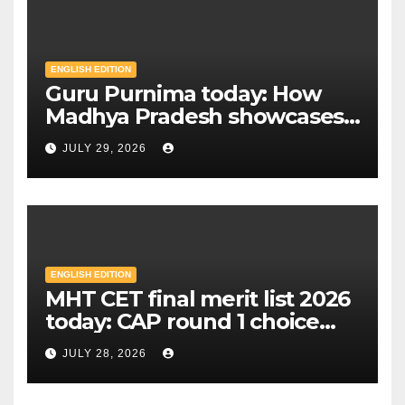
ENGLISH EDITION
Guru Purnima today: How
Madhya Pradesh showcases
Sandipani schools as new
JULY 29, 2026
education model | Mint
ENGLISH EDITION
MHT CET final merit list 2026
today: CAP round 1 choice
filling starts, here's what
JULY 28, 2026
candidates should know |
Mint