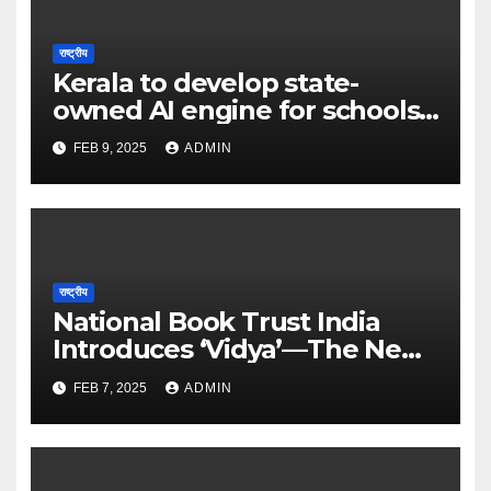
राष्ट्रीय
Kerala to develop state-
owned AI engine for schools
in 2025 – The Times of India
FEB 9, 2025
ADMIN
राष्ट्रीय
National Book Trust India
Introduces ‘Vidya’—The New
Face of Learning and
FEB 7, 2025
ADMIN
Discovery – The Times of
India