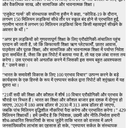
और वैकल्पिक साख, और सामाजिक और भावनात्मक शिक्षा।
‘एजुकेट गर्ल्स’ की संस्थापक सफीना हुसैन ने कहा, “कोविड-19 के दौरान,
लगभग 150 मिलियन लड़कियां सीधे तौर पर स्कूल बंद होने से प्रभावित हुईं,
ग्रामीण भारत में लगभग 90 मिलियन लड़कियां बिना किसी महत्वपूर्ण सीखने के
अवसर के थीं।”
“अगर इन लड़कियों को गुणवत्तापूर्ण शिक्षा के लिए प्रौद्योगिकी-संचालित पहुंच
प्रदान की जाती है, जो कि किफायती शिक्षा ऋण प्लेटफार्मों, छात्र आवास,
पाठ्येतर और पूरक शिक्षा, और सामाजिक और भावनात्मक शिक्षा में पर्याप्त निवेश
द्वारा समर्थित है, जैसा कि इस रिपोर्ट में बताया गया है, तो यह एक लंबा रास्ता तय
करेगा। उस प्रभाव को अनलॉक करने में जिसकी इस समय बहुत आवश्यकता
है,” उसने कहा।
“भारत के समावेशी विकास के लिए 100 प्रभाव विचार” उत्पन्न करने के बड़े
कार्यक्रम के एक हिस्से के रूप में एस्पायर सर्कल द्वारा रिपोर्ट की श्रृंखला में यह
दूसरा था।
“21वीं सदी की शिक्षा और कौशल में शीर्ष 10 विचार प्रौद्योगिकी और प्रभाव के
चौराहे पर स्थित हैं। भारत का शिक्षा और कौशल बाजार इस दशक में दोगुना हो
जाएगा, 2020 में 180 अरब डॉलर से 2030 में 313 अरब डॉलर हो जाएगा,
जबकि पांच मिलियन वृद्धिशील नौकरियां पैदा करेगा और प्रभावित करेगा।” 429
मिलियन शिक्षार्थी। हमें उम्मीद है कि निवेशक, उद्यमी और नीति-निर्माता हमारी
शोध-आधारित सिफारिशों के साथ जुड़ेंगे ताकि भारत को वास्तव में अपने
जनसांख्यिकीय लाभांश का एहसास हो सके, “एस्पायर सर्कल के संस्थापक