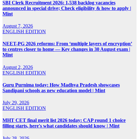
SBI Clerk Recruitment 2026: 1,538 backlog vacancies
announced in special drive; Check eligibility & how to apply |
Mint
August 7, 2026
ENGLISH EDITION
NEET-PG 2026 reforms: From ‘multiple layers of encryption’
to centres closer to home — Key changes in 30 August exam |
Mint
August 2, 2026
ENGLISH EDITION
Guru Purnima today: How Madhya Pradesh showcases
Sandipani schools as new education model | Mint
July 29, 2026
ENGLISH EDITION
MHT CET final merit list 2026 today: CAP round 1 choice
filling starts, here's what candidates should know | Mint
July 28, 2026