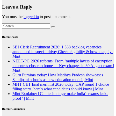
Leave a Reply
You must be
logged in
to post a comment.
Recent Posts
SBI Clerk Recruitment 2026: 1,538 backlog vacancies
announced in special drive; Check eligibility & how to apply |
Mint
NEET-PG 2026 reforms: From ‘multiple layers of encryption’
to centres closer to home — Key changes in 30 August exam |
Mint
Guru Purnima today: How Madhya Pradesh showcases
Sandipani schools as new education model | Mint
MHT CET final merit list 2026 today: CAP round 1 choice
filling starts, here's what candidates should know | Mint
Mint Explainer | Can technology make India's exams leak-
proof? | Mint
Recent Comments