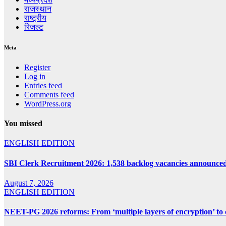
राजस्थान
राष्ट्रीय
रिजल्ट
Meta
Register
Log in
Entries feed
Comments feed
WordPress.org
You missed
ENGLISH EDITION
SBI Clerk Recruitment 2026: 1,538 backlog vacancies announced i
August 7, 2026
ENGLISH EDITION
NEET-PG 2026 reforms: From ‘multiple layers of encryption’ to 