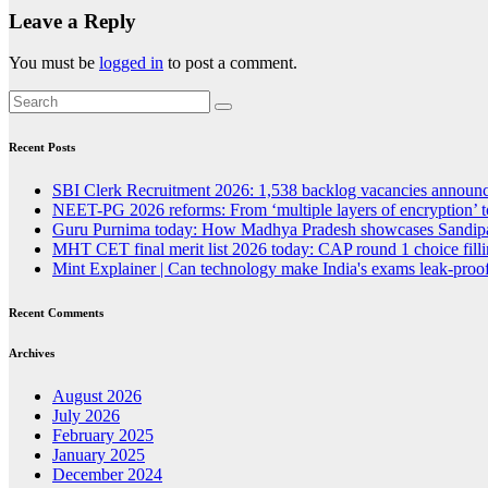
Leave a Reply
You must be
logged in
to post a comment.
Recent Posts
SBI Clerk Recruitment 2026: 1,538 backlog vacancies announced
NEET-PG 2026 reforms: From ‘multiple layers of encryption’ t
Guru Purnima today: How Madhya Pradesh showcases Sandipan
MHT CET final merit list 2026 today: CAP round 1 choice fillin
Mint Explainer | Can technology make India's exams leak-proof
Recent Comments
Archives
August 2026
July 2026
February 2025
January 2025
December 2024