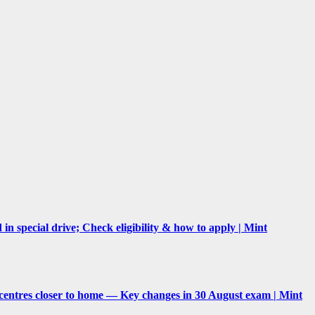
n special drive; Check eligibility & how to apply | Mint
centres closer to home — Key changes in 30 August exam | Mint