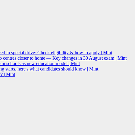
 in special drive; Check eligibility & how to apply | Mint
o centres closer to home — Key changes in 30 August exam | Mint
i schools as new education model | Mint
g starts, here's what candidates should know | Mint
? | Mint