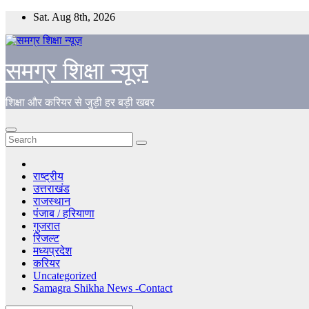
Skip
Sat. Aug 8th, 2026
to
content
समग्र शिक्षा न्यूज़
शिक्षा और करियर से जुड़ी हर बड़ी खबर
राष्ट्रीय
उत्तराखंड
राजस्थान
पंजाब / हरियाणा
गुजरात
रिजल्ट
मध्यप्रदेश
करियर
Uncategorized
Samagra Shikha News -Contact