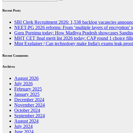
Recent Posts
SBI Clerk Recruitment 2026: 1,538 backlog vacancies announced
NEET-PG 2026 reforms: From ‘multiple layers of encryption’ t
Guru Purnima today: How Madhya Pradesh showcases Sandipan
MHT CET final merit list 2026 today: CAP round 1 choice fillin
Mint Explainer | Can technology make India's exams leak-proof
Recent Comments
Archives
August 2026
July 2026
February 2025
January 2025
December 2024
November 2024
October 2024
September 2024
August 2024
July 2024
June 2024