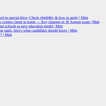
 in special drive; Check eligibility & how to apply | Mint
o centres closer to home — Key changes in 30 August exam | Mint
i schools as new education model | Mint
g starts, here's what candidates should know | Mint
? | Mint