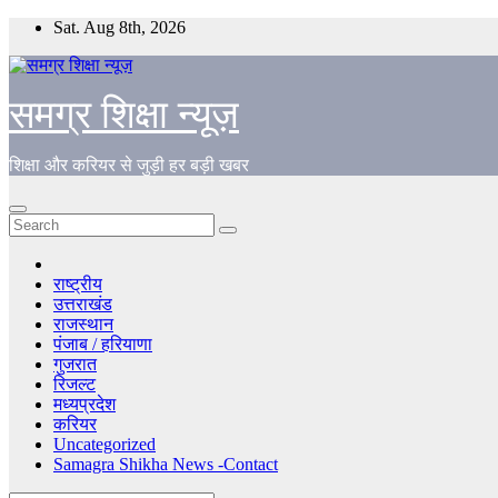
Skip
Sat. Aug 8th, 2026
to
content
समग्र शिक्षा न्यूज़
शिक्षा और करियर से जुड़ी हर बड़ी खबर
राष्ट्रीय
उत्तराखंड
राजस्थान
पंजाब / हरियाणा
गुजरात
रिजल्ट
मध्यप्रदेश
करियर
Uncategorized
Samagra Shikha News -Contact