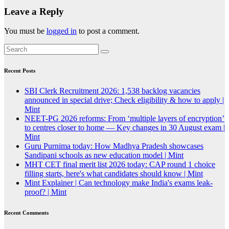
Leave a Reply
You must be
logged in
to post a comment.
Recent Posts
SBI Clerk Recruitment 2026: 1,538 backlog vacancies
announced in special drive; Check eligibility & how to apply |
Mint
NEET-PG 2026 reforms: From ‘multiple layers of encryption’
to centres closer to home — Key changes in 30 August exam |
Mint
Guru Purnima today: How Madhya Pradesh showcases
Sandipani schools as new education model | Mint
MHT CET final merit list 2026 today: CAP round 1 choice
filling starts, here's what candidates should know | Mint
Mint Explainer | Can technology make India's exams leak-
proof? | Mint
Recent Comments