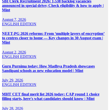
SBI Clerk Recruitment 2026: 1,538 backlog vacancies
announced in special drive; Check eligibility & how to apply |
Mint
August 7, 2026
ENGLISH EDITION
NEET-PG 2026 reforms: From ‘multiple layers of encryption’
to centres closer to home — Key changes in 30 August exam |
Mint
August 2, 2026
ENGLISH EDITION
Guru Purnima today: How Madhya Pradesh showcases
Sandipani schools as new education model | Mint
July 29, 2026
ENGLISH EDITION
MHT CET final merit list 2026 today: CAP round 1 choice
filling starts, here's what candidates should know | Mint
July 28, 2026