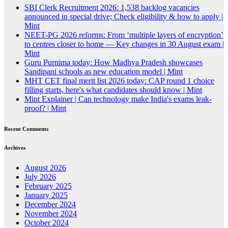
SBI Clerk Recruitment 2026: 1,538 backlog vacancies
announced in special drive; Check eligibility & how to apply |
Mint
NEET-PG 2026 reforms: From ‘multiple layers of encryption’
to centres closer to home — Key changes in 30 August exam |
Mint
Guru Purnima today: How Madhya Pradesh showcases
Sandipani schools as new education model | Mint
MHT CET final merit list 2026 today: CAP round 1 choice
filling starts, here's what candidates should know | Mint
Mint Explainer | Can technology make India's exams leak-
proof? | Mint
Recent Comments
Archives
August 2026
July 2026
February 2025
January 2025
December 2024
November 2024
October 2024