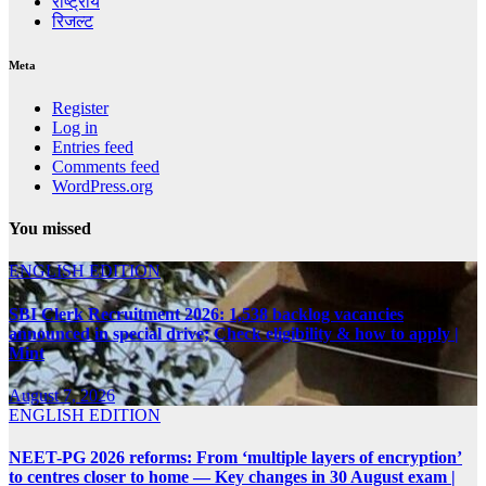
राष्ट्रीय
रिजल्ट
Meta
Register
Log in
Entries feed
Comments feed
WordPress.org
You missed
ENGLISH EDITION
SBI Clerk Recruitment 2026: 1,538 backlog vacancies
announced in special drive; Check eligibility & how to apply |
Mint
August 7, 2026
ENGLISH EDITION
NEET-PG 2026 reforms: From ‘multiple layers of encryption’
to centres closer to home — Key changes in 30 August exam |