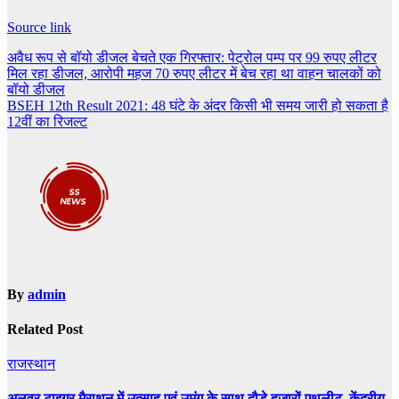
Source link
Post
अवैध रूप से बॉयो डीजल बेचते एक गिरफ्तार: पेट्रोल पम्प पर 99 रुपए लीटर
मिल रहा डीजल, आरोपी महज 70 रुपए लीटर में बेच रहा था वाहन चालकों को
navigation
बॉयो डीजल
BSEH 12th Result 2021: 48 घंटे के अंदर किसी भी समय जारी हो सकता है
12वीं का रिजल्ट
By
admin
Related Post
राजस्थान
अलवर टाइगर मैराथन में उत्साह एवं उमंग के साथ दौड़े हजारों एथलीट, केंद्रीय