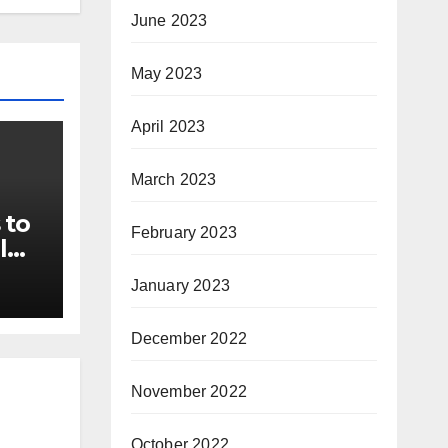
June 2023
May 2023
April 2023
March 2023
 to
February 2023
l
ails
January 2023
s of
December 2022
November 2022
October 2022