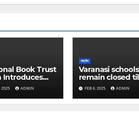
राष्ट्रीय
onal Book Trust
Varanasi schools
a Introduces
remain closed til
dya’—The New
Feb 8: Check det
, 2025
ADMIN
FEB 6, 2025
ADMIN
 of Learning
here – The Time
Discovery – The
India
s of India