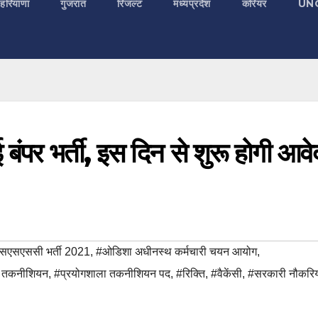
 हरियाणा
गुजरात
रिजल्ट
मध्यप्रदेश
करियर
UN
बंपर भर्ती, इस दिन से शुरू होगी आव
एसएससी भर्ती 2021
,
#ओडिशा अधीनस्थ कर्मचारी चयन आयोग
,
ा तकनीशियन
,
#प्रयोगशाला तकनीशियन पद
,
#रिक्ति
,
#वैकेंसी
,
#सरकारी नौकरिय