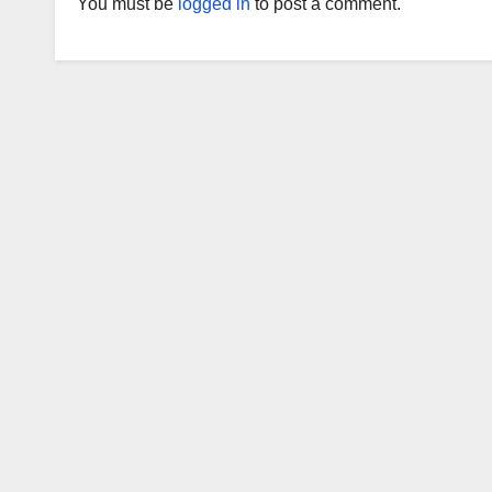
You must be
logged in
to post a comment.