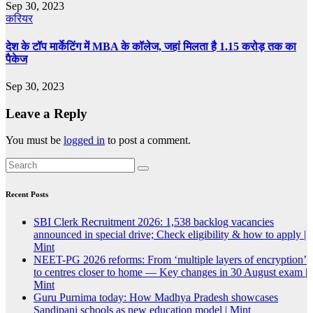
Sep 30, 2023
करियर
देश के टॉप मार्केटिंग में MBA के कॉलेज, जहां मिलता है 1.15 करोड़ तक का
पैकेज
Sep 30, 2023
Leave a Reply
You must be
logged in
to post a comment.
Recent Posts
SBI Clerk Recruitment 2026: 1,538 backlog vacancies
announced in special drive; Check eligibility & how to apply |
Mint
NEET-PG 2026 reforms: From ‘multiple layers of encryption’
to centres closer to home — Key changes in 30 August exam |
Mint
Guru Purnima today: How Madhya Pradesh showcases
Sandipani schools as new education model | Mint