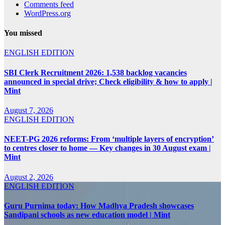
Comments feed
WordPress.org
You missed
ENGLISH EDITION
SBI Clerk Recruitment 2026: 1,538 backlog vacancies
announced in special drive; Check eligibility & how to apply |
Mint
August 7, 2026
ENGLISH EDITION
NEET-PG 2026 reforms: From ‘multiple layers of encryption’
to centres closer to home — Key changes in 30 August exam |
Mint
August 2, 2026
ENGLISH EDITION
Guru Purnima today: How Madhya Pradesh showcases
Sandipani schools as new education model | Mint