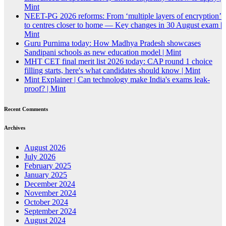
Mint
NEET-PG 2026 reforms: From ‘multiple layers of encryption’
to centres closer to home — Key changes in 30 August exam |
Mint
Guru Purnima today: How Madhya Pradesh showcases
Sandipani schools as new education model | Mint
MHT CET final merit list 2026 today: CAP round 1 choice
filling starts, here's what candidates should know | Mint
Mint Explainer | Can technology make India's exams leak-
proof? | Mint
Recent Comments
Archives
August 2026
July 2026
February 2025
January 2025
December 2024
November 2024
October 2024
September 2024
August 2024