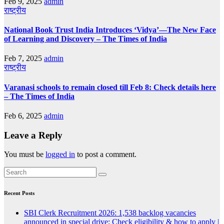
Feb 9, 2025
admin
राष्ट्रीय
National Book Trust India Introduces ‘Vidya’—The New Face
of Learning and Discovery – The Times of India
Feb 7, 2025
admin
राष्ट्रीय
Varanasi schools to remain closed till Feb 8: Check details here
– The Times of India
Feb 6, 2025
admin
Leave a Reply
You must be
logged in
to post a comment.
Recent Posts
SBI Clerk Recruitment 2026: 1,538 backlog vacancies
announced in special drive; Check eligibility & how to apply |