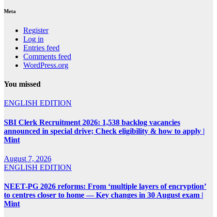
Meta
Register
Log in
Entries feed
Comments feed
WordPress.org
You missed
ENGLISH EDITION
SBI Clerk Recruitment 2026: 1,538 backlog vacancies
announced in special drive; Check eligibility & how to apply |
Mint
August 7, 2026
ENGLISH EDITION
NEET-PG 2026 reforms: From ‘multiple layers of encryption’
to centres closer to home — Key changes in 30 August exam |
Mint