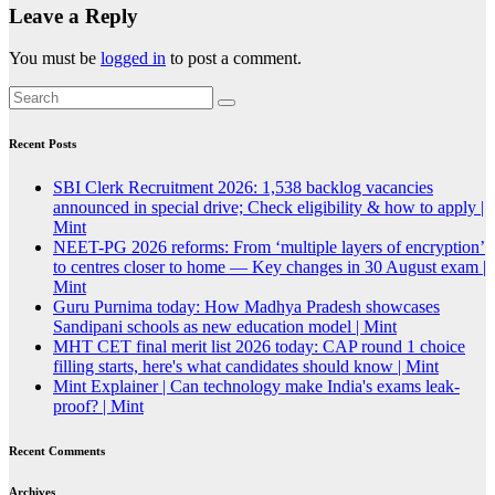
Leave a Reply
You must be
logged in
to post a comment.
Recent Posts
SBI Clerk Recruitment 2026: 1,538 backlog vacancies
announced in special drive; Check eligibility & how to apply |
Mint
NEET-PG 2026 reforms: From ‘multiple layers of encryption’
to centres closer to home — Key changes in 30 August exam |
Mint
Guru Purnima today: How Madhya Pradesh showcases
Sandipani schools as new education model | Mint
MHT CET final merit list 2026 today: CAP round 1 choice
filling starts, here's what candidates should know | Mint
Mint Explainer | Can technology make India's exams leak-
proof? | Mint
Recent Comments
Archives