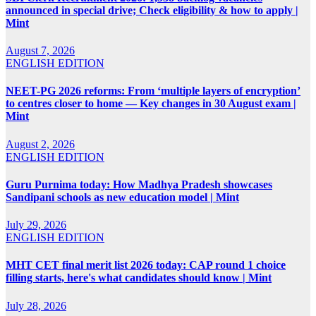
announced in special drive; Check eligibility & how to apply |
Mint
August 7, 2026
ENGLISH EDITION
NEET-PG 2026 reforms: From ‘multiple layers of encryption’
to centres closer to home — Key changes in 30 August exam |
Mint
August 2, 2026
ENGLISH EDITION
Guru Purnima today: How Madhya Pradesh showcases
Sandipani schools as new education model | Mint
July 29, 2026
ENGLISH EDITION
MHT CET final merit list 2026 today: CAP round 1 choice
filling starts, here's what candidates should know | Mint
July 28, 2026