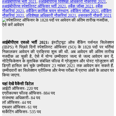
#आईबीपीएस भर्ती 2021
,
#आईबीपीएस विशेषज्ञ अधिकारी नौकरियां 2021
,
#आईबीपीएस स्पेशलिस्ट ऑफिसर भर्ती 2021
,
#बैंक जॉब्स 2021
,
#बैंक
नौकरियां 2021
,
#बैंकिंग कार्मिक चयन संस्थान
,
#बैंकिंग जॉब्स 2021
,
#बैंकिंग
नौकरियां 2021
,
#विशेषज्ञ अधिकारी नौकरियां 2021
,
#सरकारी नौकरी 2021
आईबीपीएस एसओ भर्ती 2021:
इंस्टीट्यूट ऑफ बैंकिंग पर्सनल सिलेक्शन
(IBPS) ने पिछले दिनों स्पेशलिस्ट ऑफिसर (SO) के 1828 पदों पर भर्तियां
निकालकर आवेदन की प्रक्रिया शुरू की थी. अब आवेदन की अंतिम तारीख
नजदीक आ चुकी है, ऐसे में योग्य उम्मीदवार जल्द से जल्द आवेदन कर दें.
नोटिफिकेशन के मुताबिक संबंधित फील्ड में ग्रेजुएशन और पोस्ट ग्रेजुएशन की
डिग्री हासिल कर चुके उम्मीदवार 23 नवंबर 2021 तक आवेदन कर सकते हैं.
उम्मीदवारों का सिलेक्शन प्रीलिम्स और मेन्स परीक्षा में प्राप्त अंकों के आधार पर
किया जाएगा.
यहां देखें वैकेंसी डिटेल
आईटी ऑफिसर- 220 पद
एग्रीकल्चर फील्ड ऑफिसर- 884 पद
राजभाषा अधिकारी- 84 पद
लॉ ऑफिसर- 44 पद
एचआर ऑफिसर- 61 पद
मार्केटिंग ऑफिसर- 535 पद