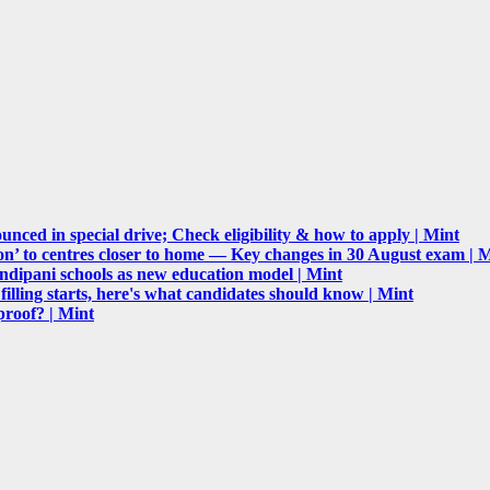
ced in special drive; Check eligibility & how to apply | Mint
n’ to centres closer to home — Key changes in 30 August exam | 
ipani schools as new education model | Mint
lling starts, here's what candidates should know | Mint
proof? | Mint