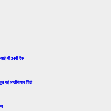
आई थी 34वीं रैंक
ुल गई अप्लीकेशन विंडो
ेज