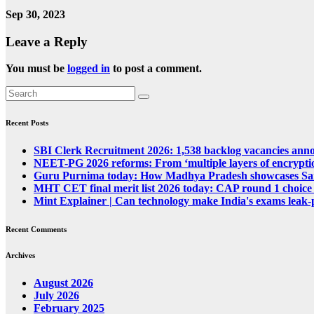
Sep 30, 2023
Leave a Reply
You must be
logged in
to post a comment.
Recent Posts
SBI Clerk Recruitment 2026: 1,538 backlog vacancies announ
NEET-PG 2026 reforms: From ‘multiple layers of encryptio
Guru Purnima today: How Madhya Pradesh showcases Sand
MHT CET final merit list 2026 today: CAP round 1 choice fi
Mint Explainer | Can technology make India's exams leak-
Recent Comments
Archives
August 2026
July 2026
February 2025