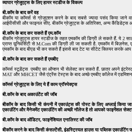
व्यापार
ग्रेजुएट्स
के
लिए
हायर
स्टडीज
के
विकल्प
बी.कॉम
के बाद करें
वह
बीकॉम या कॉमर्स से ग्रेजुएशन करने के बाद सबसे ज्यादा पसंद किया जाने व
आईपीसीसी और फाइनल सीए. बीकॉम ग्रेजुएट्स के अतिरिक्त, अन्य कैंडिडेट्स आईप
बी.कॉम
के बाद कर सकते हैं
एम.कॉम
बीकॉम ग्रेजुएट्स हायर स्टडीज के तहत एमकॉम की डिग्री ले सकते हैं. ये 2 साल
प्राप्त यूनिवर्सिटी से M.Com की डिग्री ली जा सकती है. एमकॉम में बिज़नेस, एकाउ
एमकॉम के बाद बीएड भी कर सकते हैं इससे बाद टेट या सीटेट क्लियर करके आप सर
बी.कॉम
के बाद कर सकते हैं
एमबीए
कॉमर्स स्टूडेंट्स एमबीए का ऑप्शन भी सेलेक्ट कर सकते हैं. छात्र अपने इंटर
MAT और MHCET जैसे एंट्रेंस टेस्ट्स के बाद अच्छे एमबीए कॉलेज में एडमिश
कॉमर्स
ग्रेजुएट्स
के
लिए
ये हैं
काम
प्रॉस्पेक्ट्स
बी.कॉम
के बाद
अकाउंटेंट
की जॉब
बीकॉम के बाद किसी भी कंपनी में एकाउंट्स की पोस्ट के लिए अप्लाई किया 
एकाउंटिंग और मैनेजमेंट एकाउंटिंग की अच्छी नॉलेज है तो आपको फाइनेंशल सेक्टर
बी.कॉम
के बाद
ऑडिटर
,
फाइनेंशियल एनालिस्ट
की जॉब
बीकॉम करने के बाद किसी कंसल्टेंसी, इंडस्ट्रियल हाउस या पब्लिक एकाउंटिंग फ