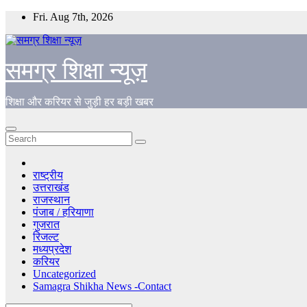
Skip
Fri. Aug 7th, 2026
to
content
समग्र शिक्षा न्यूज़
शिक्षा और करियर से जुड़ी हर बड़ी खबर
राष्ट्रीय
उत्तराखंड
राजस्थान
पंजाब / हरियाणा
गुजरात
रिजल्ट
मध्यप्रदेश
करियर
Uncategorized
Samagra Shikha News -Contact