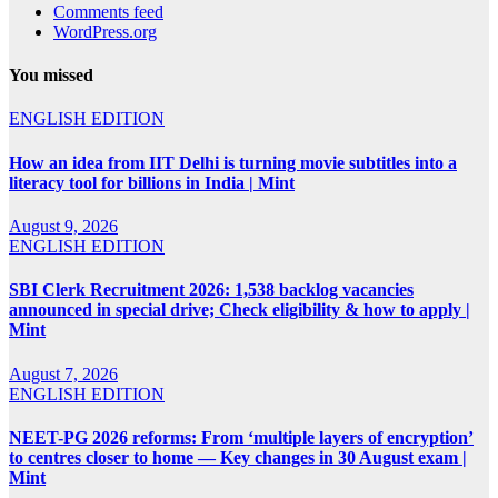
Comments feed
WordPress.org
You missed
ENGLISH EDITION
How an idea from IIT Delhi is turning movie subtitles into a
literacy tool for billions in India | Mint
August 9, 2026
ENGLISH EDITION
SBI Clerk Recruitment 2026: 1,538 backlog vacancies
announced in special drive; Check eligibility & how to apply |
Mint
August 7, 2026
ENGLISH EDITION
NEET-PG 2026 reforms: From ‘multiple layers of encryption’
to centres closer to home — Key changes in 30 August exam |
Mint