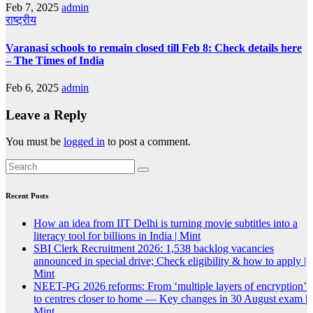
Feb 7, 2025
admin
राष्ट्रीय
Varanasi schools to remain closed till Feb 8: Check details here
– The Times of India
Feb 6, 2025
admin
Leave a Reply
You must be
logged in
to post a comment.
Recent Posts
How an idea from IIT Delhi is turning movie subtitles into a
literacy tool for billions in India | Mint
SBI Clerk Recruitment 2026: 1,538 backlog vacancies
announced in special drive; Check eligibility & how to apply |
Mint
NEET-PG 2026 reforms: From ‘multiple layers of encryption’
to centres closer to home — Key changes in 30 August exam |
Mint