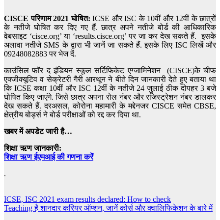
CISCE परिणाम 2021 घोषित:
ICSE और ISC के 10वीं और 12वीं के छात्रों
के नतीजे घोषित कर दिए गए हैं. छात्र अपने नतीजे बोर्ड की आधिकारिक
वेबसाइट ‘cisce.org’ या ‘results.cisce.org’ पर जा कर देख सकते हैं. इसके
अलावा नतीजे SMS के द्वारा भी जानें जा सकते हैं. इसके लिए ISC
लिखें और
09248082883 पर भेज दें.
काउंसिल फॉर द इंडियन स्कूल सर्टिफिकेट एग्जामिनेशन (CISCE)के चीफ
एक्जीक्यूटिव व सेक्रेटरी गैरी आरथून ने बीते दिन जानकारी देते हुए बताया था
कि ICSE कक्षा 10वीं और ISC 12वीं के नतीजे 24 जुलाई ठीक दोपहर 3 बजे
घोषित किए जाएंगे. जिसे छात्र अपना रोल नंबर और रजिस्ट्रेशन नंबर डालकर
देख सकते हैं. दरअसल, कोरोना महामारी के मद्देनजर CISCE समेत CBSE,
क्षेत्रीय बोर्ड्स ने बोर्ड परीक्षाओं को रद्द कर दिया था.
खबर में अपडेट जारी है…
शिक्षा ऋण जानकारी:
शिक्षा ऋण ईएमआई की गणना करें
.
Post
ICSE, ISC 2021 exam results declared: How to check
Teaching है शानदार करियर ऑप्शन, जानें कोर्स और क्वालिफिकेशन के बारे में
navigation