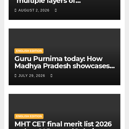
‘multiple layers of
encryption’ to centres closer
AUGUST 2, 2026
to home — Key changes in 30
August exam | Mint
ENGLISH EDITION
Guru Purnima today: How
Madhya Pradesh showcases
Sandipani schools as new
JULY 29, 2026
education model | Mint
ENGLISH EDITION
MHT CET final merit list 2026