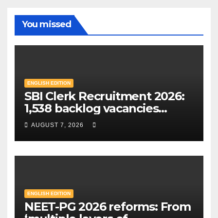
You missed
ENGLISH EDITION
SBI Clerk Recruitment 2026:
1,538 backlog vacancies
announced in special drive;
AUGUST 7, 2026
Check eligibility & how to
apply | Mint
ENGLISH EDITION
NEET-PG 2026 reforms: From