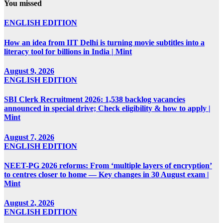
You missed
ENGLISH EDITION
How an idea from IIT Delhi is turning movie subtitles into a
literacy tool for billions in India | Mint
August 9, 2026
ENGLISH EDITION
SBI Clerk Recruitment 2026: 1,538 backlog vacancies
announced in special drive; Check eligibility & how to apply |
Mint
August 7, 2026
ENGLISH EDITION
NEET-PG 2026 reforms: From ‘multiple layers of encryption’
to centres closer to home — Key changes in 30 August exam |
Mint
August 2, 2026
ENGLISH EDITION