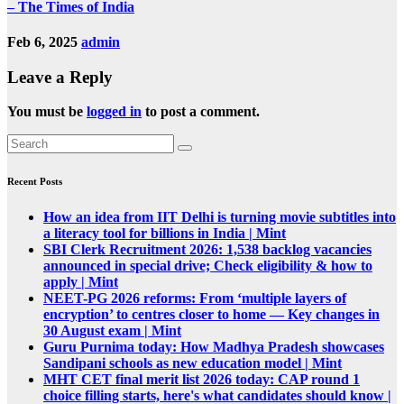
– The Times of India
Feb 6, 2025
admin
Leave a Reply
You must be
logged in
to post a comment.
Recent Posts
How an idea from IIT Delhi is turning movie subtitles into
a literacy tool for billions in India | Mint
SBI Clerk Recruitment 2026: 1,538 backlog vacancies
announced in special drive; Check eligibility & how to
apply | Mint
NEET-PG 2026 reforms: From ‘multiple layers of
encryption’ to centres closer to home — Key changes in
30 August exam | Mint
Guru Purnima today: How Madhya Pradesh showcases
Sandipani schools as new education model | Mint
MHT CET final merit list 2026 today: CAP round 1
choice filling starts, here's what candidates should know |