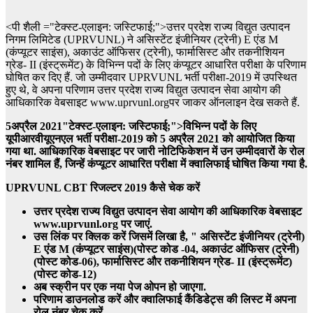
<पी शैली ="टेक्स्ट-एलाइन: जस्टिफाई;">उत्तर प्रदेश राज्य विद्युत उत्पादन
निगम लिमिटेड (UPRVUNL) ने असिस्टेंट इंजीनियर (ट्रेनी) E एंड M
(कंप्यूटर साइंस), अकाउंट ऑफिसर (ट्रेनी), फार्मासिस्ट और तकनीशियन
ग्रेड- II (इंस्ट्रूमेंट) के विभिन्न पदों के लिए कंप्यूटर आधारित परीक्षा के परिणाम
घोषित कर दिए हैं. जो उम्मीदवार UPRVUNL भर्ती परीक्षा-2019 में उपस्थित
हुए थे, वे अपना परिणाम उत्तर प्रदेश राज्य विद्युत उत्पादन सेवा आयोग की
आधिकारिक वेबसाइट www.uprvunl.orgपर जाकर ऑनलाइन देख सकते हैं.
5अप्रैल 2021"टेक्स्ट-एलाइन: जस्टिफाई;">विभिन्न पदों के लिए
यूपीआरवीयूएनएल भर्ती परीक्षा-2019 को 5 अप्रैल 2021 को आयोजित किया
गया था. आधिकारिक वेबसाइट पर जारी नोटिफिकेशन में उन उम्मीदवारों के रोल
नंबर शामिल हैं, जिन्हें कंप्यूटर आधारित परीक्षा में क्वालिफाई घोषित किया गया है.
UPRVUNL
CBT
रिजल्टर 2019 कैसे चेक करें
उत्तर प्रदेश राज्य विद्युत उत्पादन सेवा आयोग की आधिकारिक वेबसाइट
www.uprvunl.org पर जाएं.
उस लिंक पर क्लिक करें जिसमें लिखा है, " असिस्टेंट इंजीनियर (ट्रेनी)
E एंड M (कंप्यूटर साइंस)(पोस्ट कोड -04, अकाउंट ऑफिसर (ट्रेनी)
(पोस्ट कोड-06), फार्मासिस्ट और तकनीशियन ग्रेड- II (इंस्ट्रूमेंट)
(पोस्ट कोड-12)
अब स्क्रीन पर एक नया पेज ओपन हो जाएगा.
परिणाम डाउनलोड करें और क्वालिफाई कैंडिडेट्स की लिस्ट में अपना
रोल नंबर चेक करें.