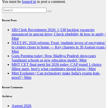
You must be
logged in
to post a comment.
Recent Posts
SBI Clerk Recruitment 2026: 1,538 backlog vacancies
announced in special drive; Check eligibility & how to apply |
Mint
NEET-PG 2026 reforms: From ‘multiple layers of encryption’
to centres closer to home — Key changes in 30 August exam |
Mint
Guru Purnima today: How Madhya Pradesh showcases
Sandipani schools as new education model | Mint
MHT CET final merit list 2026 today: CAP round 1 choice
filling starts, here's what candidates should know | Mint
Mint Explainer | Can technology make India's exams leak-
proof? | Mint
Recent Comments
Archives
August 2026