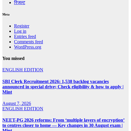
रिजल्ट
Meta
Register
Log in
Entries feed
Comments feed
WordPress.org
You missed
ENGLISH EDITION
SBI Clerk Recruitment 2026: 1,538 backlog vacancies
announced in special drive; Check eligibility & how to apply |
Mint
August 7, 2026
ENGLISH EDITION
NEET-PG 2026 reforms: From ‘multiple layers of encryption’
to centres closer to home — Key changes in 30 August exam |
Mint