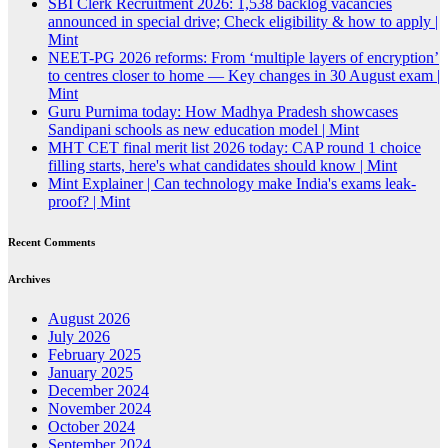
SBI Clerk Recruitment 2026: 1,538 backlog vacancies
announced in special drive; Check eligibility & how to apply |
Mint
NEET-PG 2026 reforms: From ‘multiple layers of encryption’
to centres closer to home — Key changes in 30 August exam |
Mint
Guru Purnima today: How Madhya Pradesh showcases
Sandipani schools as new education model | Mint
MHT CET final merit list 2026 today: CAP round 1 choice
filling starts, here's what candidates should know | Mint
Mint Explainer | Can technology make India's exams leak-
proof? | Mint
Recent Comments
Archives
August 2026
July 2026
February 2025
January 2025
December 2024
November 2024
October 2024
September 2024