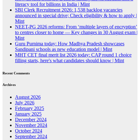
literacy tool for billions in India | Mint
SBI Clerk Recruitment 2026: 1,538 backlog vacancies
announced in special drive; Check eligibility & how to apply |
Mint
NEET-PG 2026 reforms: From ‘multiple layers of encryption’
to centres closer to home — Key changes in 30 August exam |
Mint
Guru Purnima today: How Madhya Pradesh showcases
Sandipani schools as new education model | Mint
MHT CET final merit list 2026 today: CAP round 1 choice
filling starts, here's what candidates should know | Mint
Recent Comments
Archives
August 2026
July 2026
February 2025
January 2025
December 2024
November 2024
October 2024
September 2024