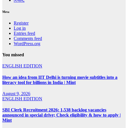
रिजल्ट
Meta
Register
Log in
Entries feed
Comments feed
WordPress.org
You missed
ENGLISH EDITION
How an idea from IIT Delhi is turning movie subtitles into a
literacy tool for billions in India | Mint
August 9, 2026
ENGLISH EDITION
SBI Clerk Recruitment 2026: 1,538 backlog vacancies
announced in special drive; Check eligibility & how to apply |
Mint