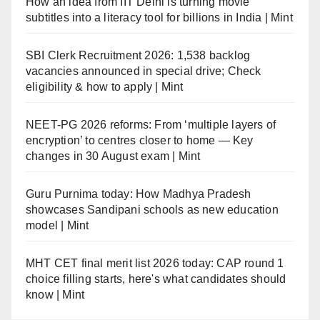
How an idea from IIT Delhi is turning movie
subtitles into a literacy tool for billions in India | Mint
SBI Clerk Recruitment 2026: 1,538 backlog
vacancies announced in special drive; Check
eligibility & how to apply | Mint
NEET-PG 2026 reforms: From ‘multiple layers of
encryption’ to centres closer to home — Key
changes in 30 August exam | Mint
Guru Purnima today: How Madhya Pradesh
showcases Sandipani schools as new education
model | Mint
MHT CET final merit list 2026 today: CAP round 1
choice filling starts, here's what candidates should
know | Mint