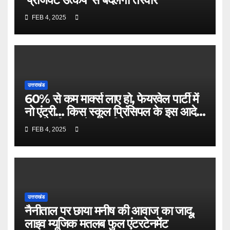
FEB 4, 2025
उत्तराखंड
60% से कम मार्क्‍स लाए हो, फेयरवेल पार्टी में
नो एंट्री… किस स्‍कूल प्र‍िंसिपल के इस आदेश
न उसे मुश्किल में डाल दिया?
FEB 4, 2025
उत्तराखंड
नैनीताल पर छाया मनीष की आवाज का जादू,
लाइव म्यूजिक मतलब फुल एंटरटेनमेंट