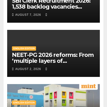
SBI Clerk Recruitment 2026:
1,538 backlog vacancies
announced in special drive;
AUGUST 7, 2026
Check eligibility & how to
apply | Mint
ENGLISH EDITION
NEET-PG 2026 reforms: From
‘multiple layers of
encryption’ to centres closer
AUGUST 2, 2026
to home — Key changes in 30
August exam | Mint
ENGLISH EDITION