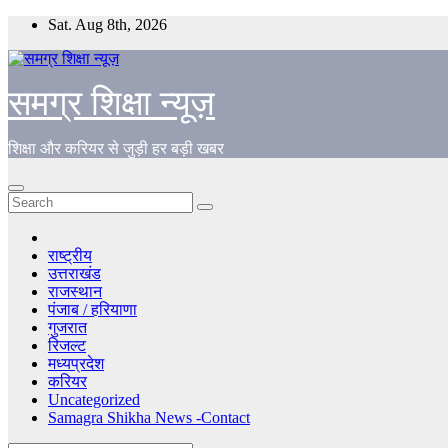
Skip
Sat. Aug 8th, 2026
to
content
समग्र शिक्षा न्यूज़
शिक्षा और करियर से जुड़ी हर बड़ी खबर
राष्ट्रीय
उत्तराखंड
राजस्थान
पंजाब / हरियाणा
गुजरात
रिजल्ट
मध्यप्रदेश
करियर
Uncategorized
Samagra Shikha News -Contact