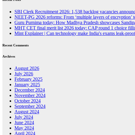
SBI Clerk Recruitment 2026: 1,538 backlog vacancies announced
NEET-PG 2026 reforms: From ‘multiple layers of encryption’ t
Guru Purnima today: How Madhya Pradesh showcases Sandipan
MHT CET final merit list 2026 today: CAP round 1 choice fillin
Mint Explainer | Can technology make India's exams leak-proof
Recent Comments
Archives
August 2026
July 2026
February 2025
January 2025
December 2024
November 2024
October 2024
September 2024
August 2024
July 2024
June 2024
May 2024
April 2024