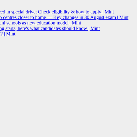
 in special drive; Check eligibility & how to apply | Mint
o centres closer to home — Key changes in 30 August exam | Mint
i schools as new education model | Mint
g starts, here's what candidates should know | Mint
? | Mint