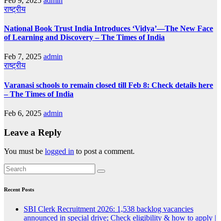
Feb 9, 2025
admin
राष्ट्रीय
National Book Trust India Introduces ‘Vidya’—The New Face
of Learning and Discovery – The Times of India
Feb 7, 2025
admin
राष्ट्रीय
Varanasi schools to remain closed till Feb 8: Check details here
– The Times of India
Feb 6, 2025
admin
Leave a Reply
You must be
logged in
to post a comment.
Recent Posts
SBI Clerk Recruitment 2026: 1,538 backlog vacancies
announced in special drive; Check eligibility & how to apply |