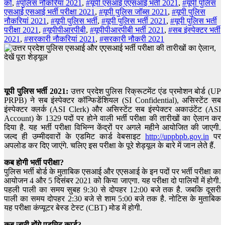
को
,
#पुलिस नौकरियां 2021
,
#यूपी एसआई एएसआई भर्ती 2021
,
#यूपी पुलिस
एसआई एसआई भर्ती परीक्षा 2021
,
#यूपी पुलिस जॉब्स 2021
,
#यूपी पुलिस
नौकरियां 2021
,
#यूपी पुलिस भर्ती
,
#यूपी पुलिस भर्ती 2021
,
#यूपी पुलिस भर्ती
परीक्षा 2021
,
#यूपीपीआरपीबी
,
#यूपीपीआरपीबी भर्ती 2021
,
#सब इंस्पेक्टर भर्ती
2021
,
#सरकारी नौकरियां 2021
,
#सरकारी नौकरी 2021
यूपी पुलिस भर्ती 2021:
उत्तर प्रदेश पुलिस रिक्रूटमेंट एंड प्रमोशन बोर्ड (UP
PRPB) ने सब इंस्पेक्टर कॉन्फिडेंशियल (SI Confidential), असिस्टेंट सब
इंस्पेक्टर क्लर्क (ASI Clerk) और असिस्टेंट सब इंस्पेक्टर अकाउंटेंट (ASI
Account) के 1329 पदों पर होने वाली भर्ती परीक्षा की तारीखों का ऐलान कर
दिया है. यह भर्ती परीक्षा विभिन्न केंद्रों पर अगले महीने आयोजित की जाएगी.
जल्द ही उम्मीदवारों के एडमिट कार्ड वेबसाइट
http://uppbpb.gov.in
पर
अपलोड कर दिए जाएंगे. चलिए इस परीक्षा के पूरे शेड्यूल के बारे में जान लेते हैं.
कब होगी भर्ती परीक्षा?
पुलिस भर्ती बोर्ड के मुताबिक एसआई और एएसआई के इन पदों पर भर्ती परीक्षा का
आयोजन 4 और 5 दिसंबर 2021 को किया जाएगा. यह परीक्षा दो पालियों में होगी.
पहली पाली का समय सुबह 9:30 से दोपहर 12:00 बजे तक है. जबकि दूसरी
पाली का समय दोपहर 2:30 बजे से शाम 5:00 बजे तक है. नोटिस के मुताबिक
यह परीक्षा कंप्यूटर बेस्ड टेस्ट (CBT) मोड में होगी.
कब जारी होंगे एडमिट कार्ड?