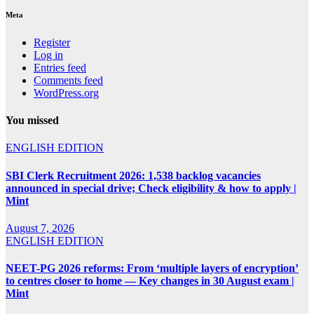
Meta
Register
Log in
Entries feed
Comments feed
WordPress.org
You missed
ENGLISH EDITION
SBI Clerk Recruitment 2026: 1,538 backlog vacancies
announced in special drive; Check eligibility & how to apply |
Mint
August 7, 2026
ENGLISH EDITION
NEET-PG 2026 reforms: From ‘multiple layers of encryption’
to centres closer to home — Key changes in 30 August exam |
Mint