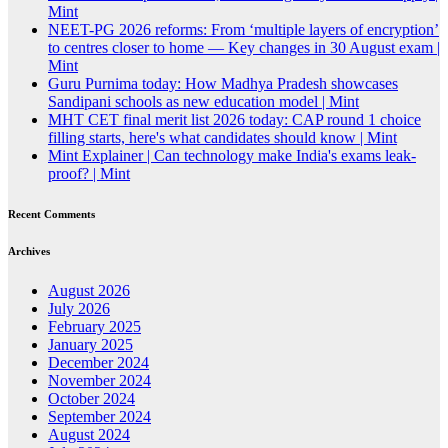
Mint
NEET-PG 2026 reforms: From ‘multiple layers of encryption’
to centres closer to home — Key changes in 30 August exam |
Mint
Guru Purnima today: How Madhya Pradesh showcases
Sandipani schools as new education model | Mint
MHT CET final merit list 2026 today: CAP round 1 choice
filling starts, here's what candidates should know | Mint
Mint Explainer | Can technology make India's exams leak-
proof? | Mint
Recent Comments
Archives
August 2026
July 2026
February 2025
January 2025
December 2024
November 2024
October 2024
September 2024
August 2024