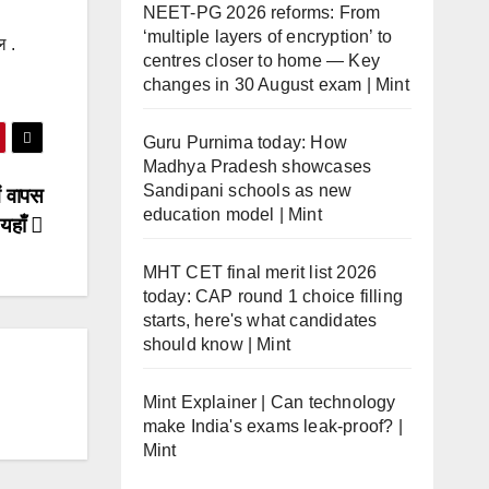
NEET-PG 2026 reforms: From
‘multiple layers of encryption’ to
ल .
centres closer to home — Key
changes in 30 August exam | Mint
Guru Purnima today: How
Madhya Pradesh showcases
Sandipani schools as new
ें वापस
education model | Mint
यहाँ
MHT CET final merit list 2026
today: CAP round 1 choice filling
starts, here's what candidates
should know | Mint
Mint Explainer | Can technology
make India's exams leak-proof? |
Mint