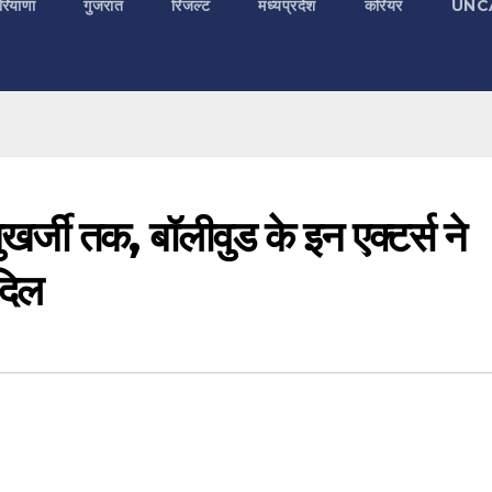
रियाणा
गुजरात
रिजल्ट
मध्यप्रदेश
करियर
UNC
्जी तक, बॉलीवुड के इन एक्टर्स ने
दिल