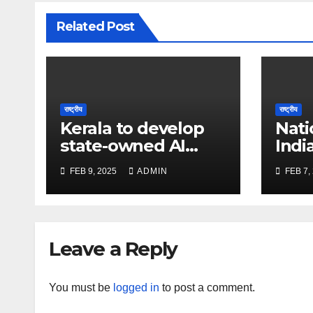
Related Post
राष्ट्रीय
राष्ट्रीय
Kerala to develop
Nati
state-owned AI
Indi
engine for schools
‘Vi
FEB 9, 2025
ADMIN
FEB 7,
in 2025 – The Times
Face
of India
and 
Time
Leave a Reply
You must be
logged in
to post a comment.