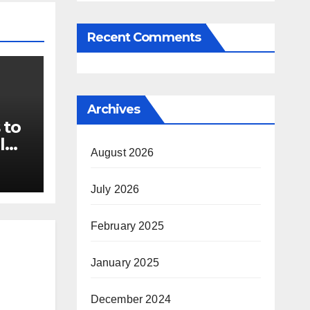
Recent Comments
Archives
 to
l
August 2026
ails
s of
July 2026
February 2025
January 2025
December 2024