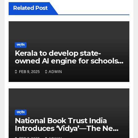
Related Post
राष्ट्रीय
Kerala to develop state-
owned AI engine for schools
in 2025 – The Times of India
FEB 9, 2025
ADMIN
राष्ट्रीय
National Book Trust India
Introduces ‘Vidya’—The New
Face of Learning and