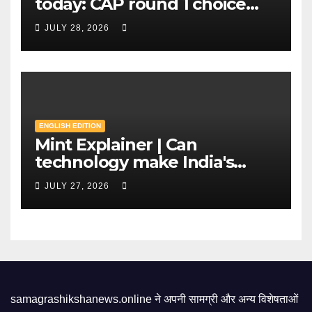
today: CAP round 1 choice
filling starts, here's what
JULY 28, 2026
candidates should know |
Mint
ENGLISH EDITION
Mint Explainer | Can
technology make India's
exams leak-proof? | Mint
JULY 27, 2026
samagrashikshanews.online ने अपनी सामग्री और अन्य विशेषताओं