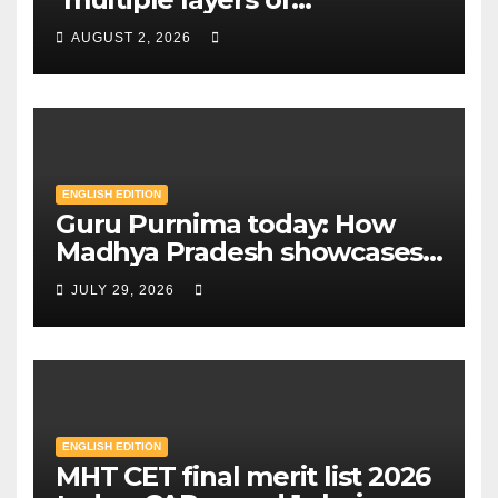
encryption’ to centres closer
AUGUST 2, 2026
to home — Key changes in 30
August exam | Mint
ENGLISH EDITION
Guru Purnima today: How
Madhya Pradesh showcases
Sandipani schools as new
JULY 29, 2026
education model | Mint
ENGLISH EDITION
MHT CET final merit list 2026