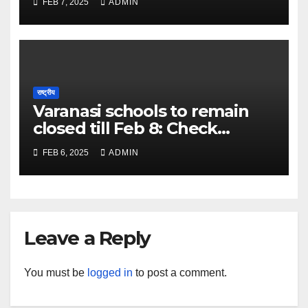
FEB 7, 2025
ADMIN
Discovery – The Times of
India
राष्ट्रीय
Varanasi schools to remain
closed till Feb 8: Check
details here – The Times of
FEB 6, 2025
ADMIN
India
Leave a Reply
You must be
logged in
to post a comment.