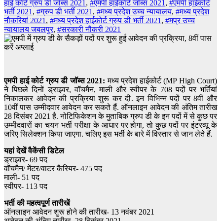
हाई कोर्ट ग्रुप डी जॉब्स 2021
,
#एमपी हाईकोर्ट जॉब्स 2021
,
#एमपी हाईकोर्ट
भर्ती 2021
,
#ग्रुप डी भर्ती 2021
,
#मध्य प्रदेश उच्च न्यायालय
,
#मध्य प्रदेश
नौकरियां 2021
,
#मध्य प्रदेश हाईकोर्ट ग्रुप डी भर्ती 2021
,
#मप्र उच्च
न्यायालय जबलपुर
,
#सरकारी नौकरी 2021
एमपी हाई कोर्ट ग्रुप डी जॉब्स 2021:
मध्य प्रदेश हाईकोर्ट (MP High Court)
ने पिछले दिनों ड्राइवर, वॉचमैन, माली और स्वीपर के 708 पदों पर भर्तियां
निकालकर आवेदन की प्रक्रिया शुरू कर दी. इन विभिन्न पदों पर 8वीं और
10वीं पास उम्मीदवार आवेदन कर सकते हैं. ऑनलाइन आवेदन की अंतिम तारीख
28 दिसंबर 2021 है. नोटिफिकेशन के मुताबिक ग्रुप डी के इन पदों में से कुछ पर
उम्मीदवारों का चयन भर्ती परीक्षा के आधार पर होगा, तो कुछ पदों पर इंटरव्यू के
जरिए सिलेक्शन किया जाएगा. चलिए इस भर्ती के बारे में विस्तार से जान लेते हैं.
यहां देखें वैकेंसी डिटेल
ड्राइवर- 69 पद
वॉचमैन/ मेंटर/वाटर कैरियर- 475 पद
माली- 51 पद
स्वीपर- 113 पद
भर्ती की महत्वपूर्ण तारीखें
ऑनलाइन आवेदन शुरू होने की तारीख- 13 नवंबर 2021
आवेदन की अंतिम तारीख- 28 दिसंबर 2021