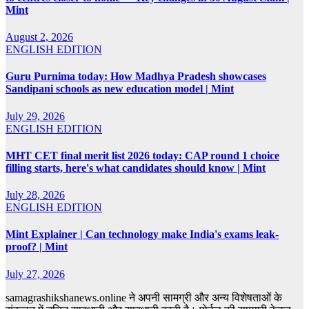
Mint
August 2, 2026
ENGLISH EDITION
Guru Purnima today: How Madhya Pradesh showcases
Sandipani schools as new education model | Mint
July 29, 2026
ENGLISH EDITION
MHT CET final merit list 2026 today: CAP round 1 choice
filling starts, here's what candidates should know | Mint
July 28, 2026
ENGLISH EDITION
Mint Explainer | Can technology make India's exams leak-
proof? | Mint
July 27, 2026
samagrashikshanews.online ने अपनी सामग्री और अन्य विशेषताओं के