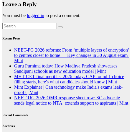
Leave a Reply
You must be
logged in
to post a comment.
Recent Posts
NEET-PG 2026 reforms: From ‘multiple layers of encryption’
to centres closer to home — Key changes in 30 August exam |
Mint
Guru Purnima today: How Madhya Pradesh showcases
Sandipani schools as new education model | Mint
MHT CET final merit list 2026 today: CAP round 1 choice
filling starts, here's what candidates should know | Mint
Mint Explainer | Can technology make India's exams leak-
proof? | Mint
NEET UG 2026 OMR response sheet row: SC advocate
sends legal notice to NTA, extends support to aspirants | Mint
Recent Comments
Archives