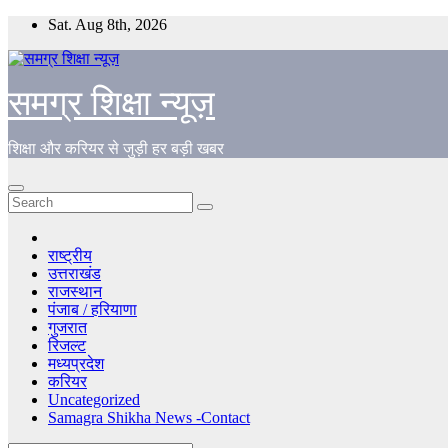
Skip
Sat. Aug 8th, 2026
to
content
समग्र शिक्षा न्यूज़
शिक्षा और करियर से जुड़ी हर बड़ी खबर
राष्ट्रीय
उत्तराखंड
राजस्थान
पंजाब / हरियाणा
गुजरात
रिजल्ट
मध्यप्रदेश
करियर
Uncategorized
Samagra Shikha News -Contact