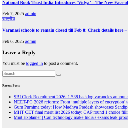
National Book Trust India Introduces ‘Vidya’—The New Face of
Feb 7, 2025
admin
राष्ट्रीय
Varanasi schools to remain closed till Feb 8: Check details here 
Feb 6, 2025
admin
Leave a Reply
You must be
logged in
to post a comment.
Recent Posts
SBI Clerk Recruitment 2026: 1,538 backlog vacancies announced
NEET-PG 2026 reforms: From ‘multiple layers of encryption’ t
Guru Purnima today: How Madhya Pradesh showcases Sandipan
MHT CET final merit list 2026 today: CAP round 1 choice fillin
Mint Explainer | Can technology make India's exams leak-proof