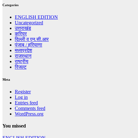
Categories
ENGLISH EDITION
Uncategorized
उत्तराखंड
करियर
दिल्ली व एन.सी.आर
पंजाब / हरियाणा
मध्यप्रदेश
राजस्थान
राष्ट्रीय
रिजल्ट
Meta
Register
Log in
Entries feed
Comments feed
WordPress.org
You missed
ENGLISH EDITION