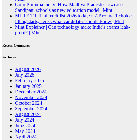
Guru Purnima today: How Madhya Pradesh showcases
Sandipani schools as new education model | Mint
MHT CET final merit list 2026 today: CAP round 1 choice
filling starts, here's what candidates should know | Mint
Mint Explainer | Can technology make India's exams leak-
proof? | Mint
Recent Comments
Archives
August 2026
July 2026
February 2025
January 2025
December 2024
November 2024
October 2024
September 2024
August 2024
July 2024
June 2024
May 2024
April 2024