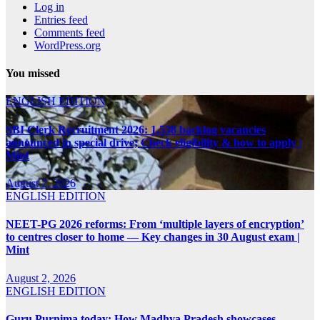
Log in
Entries feed
Comments feed
WordPress.org
You missed
ENGLISH EDITION
SBI Clerk Recruitment 2026: 1,538 backlog vacancies
announced in special drive; Check eligibility & how to apply |
Mint
August 7, 2026
ENGLISH EDITION
NEET-PG 2026 reforms: From ‘multiple layers of encryption’
to centres closer to home — Key changes in 30 August exam |
Mint
August 2, 2026
ENGLISH EDITION
Guru Purnima today: How Madhya Pradesh showcases