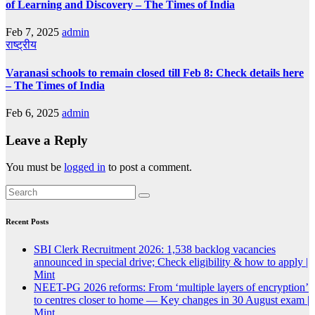
of Learning and Discovery – The Times of India
Feb 7, 2025
admin
राष्ट्रीय
Varanasi schools to remain closed till Feb 8: Check details here
– The Times of India
Feb 6, 2025
admin
Leave a Reply
You must be
logged in
to post a comment.
Recent Posts
SBI Clerk Recruitment 2026: 1,538 backlog vacancies
announced in special drive; Check eligibility & how to apply |
Mint
NEET-PG 2026 reforms: From ‘multiple layers of encryption’
to centres closer to home — Key changes in 30 August exam |
Mint