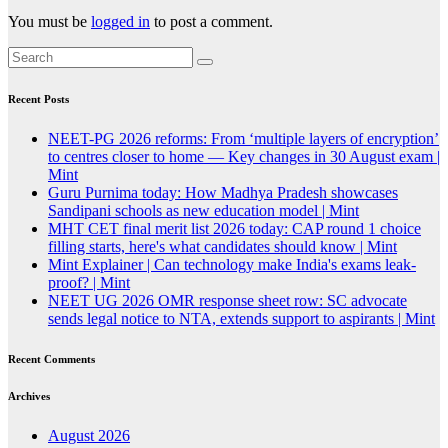
You must be
logged in
to post a comment.
Recent Posts
NEET-PG 2026 reforms: From ‘multiple layers of encryption’
to centres closer to home — Key changes in 30 August exam |
Mint
Guru Purnima today: How Madhya Pradesh showcases
Sandipani schools as new education model | Mint
MHT CET final merit list 2026 today: CAP round 1 choice
filling starts, here's what candidates should know | Mint
Mint Explainer | Can technology make India's exams leak-
proof? | Mint
NEET UG 2026 OMR response sheet row: SC advocate
sends legal notice to NTA, extends support to aspirants | Mint
Recent Comments
Archives
August 2026