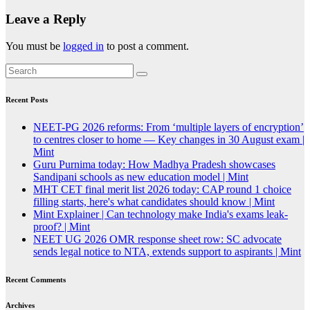
Leave a Reply
You must be
logged in
to post a comment.
Recent Posts
NEET-PG 2026 reforms: From ‘multiple layers of encryption’
to centres closer to home — Key changes in 30 August exam |
Mint
Guru Purnima today: How Madhya Pradesh showcases
Sandipani schools as new education model | Mint
MHT CET final merit list 2026 today: CAP round 1 choice
filling starts, here's what candidates should know | Mint
Mint Explainer | Can technology make India's exams leak-
proof? | Mint
NEET UG 2026 OMR response sheet row: SC advocate
sends legal notice to NTA, extends support to aspirants | Mint
Recent Comments
Archives