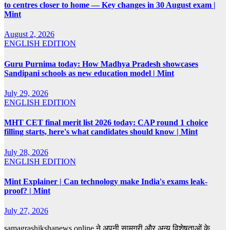
to centres closer to home — Key changes in 30 August exam |
Mint
August 2, 2026
ENGLISH EDITION
Guru Purnima today: How Madhya Pradesh showcases
Sandipani schools as new education model | Mint
July 29, 2026
ENGLISH EDITION
MHT CET final merit list 2026 today: CAP round 1 choice
filling starts, here's what candidates should know | Mint
July 28, 2026
ENGLISH EDITION
Mint Explainer | Can technology make India's exams leak-
proof? | Mint
July 27, 2026
samagrashikshanews.online ने अपनी सामग्री और अन्य विशेषताओं के