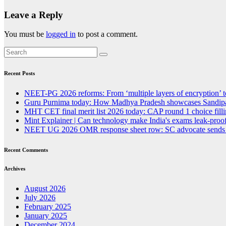
Leave a Reply
You must be
logged in
to post a comment.
Recent Posts
NEET-PG 2026 reforms: From ‘multiple layers of encryption’ t
Guru Purnima today: How Madhya Pradesh showcases Sandipan
MHT CET final merit list 2026 today: CAP round 1 choice fillin
Mint Explainer | Can technology make India's exams leak-proof
NEET UG 2026 OMR response sheet row: SC advocate sends lega
Recent Comments
Archives
August 2026
July 2026
February 2025
January 2025
December 2024