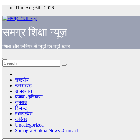
Skip
Thu. Aug 6th, 2026
to
content
समग्र शिक्षा न्यूज़
शिक्षा और करियर से जुड़ी हर बड़ी खबर
राष्ट्रीय
उत्तराखंड
राजस्थान
पंजाब / हरियाणा
गुजरात
रिजल्ट
मध्यप्रदेश
करियर
Uncategorized
Samagra Shikha News -Contact