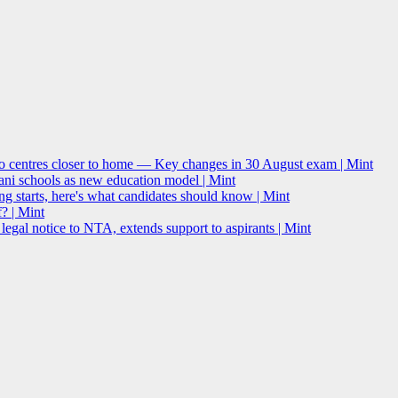
o centres closer to home — Key changes in 30 August exam | Mint
i schools as new education model | Mint
g starts, here's what candidates should know | Mint
? | Mint
l notice to NTA, extends support to aspirants | Mint