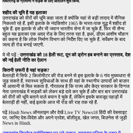
पिथौरागढ़ के ग्रामीणों ने सड़क के लिए आंदोलन शुरू किया.
शहीद की भूमि है यह इलाका
उत्तराखंड को वीरों की भूमि कहा जाता है क्योंकि यहां से बड़ी तादाद में सैनिक
निकलते रहे हैं. इसी इलाके के नंदकिशोर 1965 के भारत-पाक युद्ध में शहीद हो
चुके हैं. इस इलाके से और भी जवान भारतीय सेना में जा चुके हैं. फिर भी सैन्य
बहुल यह इलाका एक अदद रोड के लिए तरस रहा है. इधर, डीएम आशीष चौहान
का कहना है कि लोक निर्माण विभाग को निर्देश दिए जा चुके हैं. सर्वेक्षण के बाद
जल्द ही रोड बनाई जाएगी.
ये भी पढ़ें :
उत्तराखंड को 18 हेली रूट, दून को ड्रोन हब बनाने का प्रस्ताव, देश
की नई हेली नीति का ऐलान
कितनी ज़रूरी है यहां सड़क?
बेलतड़ी में सिर्फ 2 किलोमीटर की रोड बनने से इस इलाके के 6 गांव मुख्यधारा से
जुड़ सकते हैं. स्वास्थ्य सुविधाओं के साथ ही यहां के स्थानीय उत्पादों को बाज़ार
भी आसानी से मिल सकता है. गौरतलब है कि राज्य और केंद्र सरकार के दिग्गज
नेता उत्तराखंड में सड़कों को लेकर बड़े दावे कर चुके हैं और बार बार उत्तराखंड
को वीरों की भूमि बताने वाले बयान दे चुके हैं, लेकिन इसके बावजूद पहाड़ों में
बेलतड़ी ही नहीं, कई इलाके आज भी रोड की राह तक रहे हैं.
पढ़ें Hindi News ऑनलाइन और देखें
Live TV News18 हिंदी की वेबसाइट
पर. जानिए देश-विदेश और अपने प्रदेश, बॉलीवुड, खेल जगत, बिज़नेस से जुड़ी
News in Hindi.