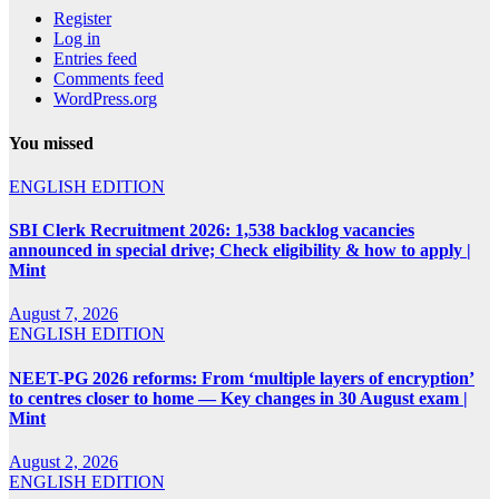
Register
Log in
Entries feed
Comments feed
WordPress.org
You missed
ENGLISH EDITION
SBI Clerk Recruitment 2026: 1,538 backlog vacancies
announced in special drive; Check eligibility & how to apply |
Mint
August 7, 2026
ENGLISH EDITION
NEET-PG 2026 reforms: From ‘multiple layers of encryption’
to centres closer to home — Key changes in 30 August exam |
Mint
August 2, 2026
ENGLISH EDITION