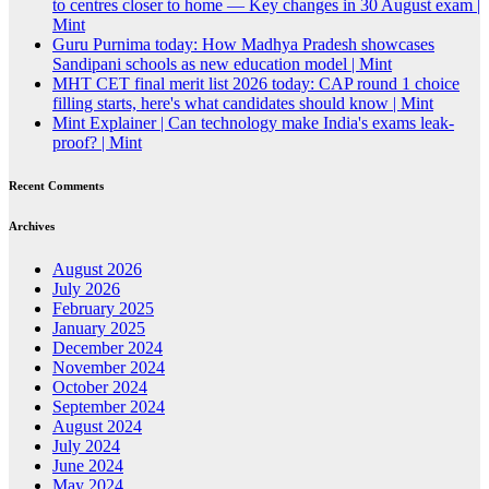
to centres closer to home — Key changes in 30 August exam |
Mint
Guru Purnima today: How Madhya Pradesh showcases
Sandipani schools as new education model | Mint
MHT CET final merit list 2026 today: CAP round 1 choice
filling starts, here's what candidates should know | Mint
Mint Explainer | Can technology make India's exams leak-
proof? | Mint
Recent Comments
Archives
August 2026
July 2026
February 2025
January 2025
December 2024
November 2024
October 2024
September 2024
August 2024
July 2024
June 2024
May 2024