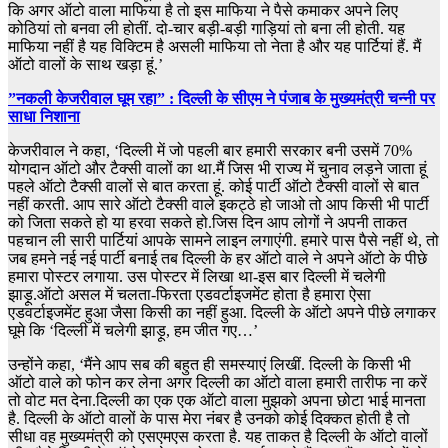
कि अगर ऑटो वाला माफिया है तो इस माफिया ने पैसे कमाकर अपने लिए
कोठियां तो बनवा ली होतीं. दो-चार बड़ी-बड़ी गाड़ियां तो बना ली होती. यह
माफिया नहीं है यह विक्टिम है असली माफिया तो नेता है और यह पार्टियां हैं. मैं
ऑटो वालों के साथ खड़ा हूं.’
”नकली केजरीवाल घूम रहा” : दिल्‍ली के सीएम ने पंजाब के मुख्‍यमंत्री चन्‍नी पर
साधा निशाना
केजरीवाल ने कहा, ‘दिल्ली में जो पहली बार हमारी सरकार बनी उसमें 70%
योगदान ऑटो और टैक्सी वालों का था.मैं जिस भी राज्य में चुनाव लड़ने जाता हूं
पहले ऑटो टैक्सी वालों से बात करता हूं. कोई पार्टी ऑटो टैक्सी वालों से बात
नहीं करती. आप सारे ऑटो टैक्सी वाले इकट्ठे हो जाओ तो आप किसी भी पार्टी
को जिता सकते हो या हरवा सकते हो.जिस दिन आप लोगों ने अपनी ताकत
पहचान ली सारी पार्टियां आपके सामने लाइन लगाएंगी. हमारे पास पैसे नहीं थे, तो
जब हमने नई नई पार्टी बनाई तब दिल्ली के हर ऑटो वाले ने अपने ऑटो के पीछे
हमारा पोस्टर लगाया. उस पोस्टर में लिखा था-इस बार दिल्ली में चलेगी
झाड़ू.ऑटो असल में चलता-फिरता एडवर्टाइजमेंट होता है हमारा ऐसा
एडवर्टाइजमेंट हुआ जैसा किसी का नहीं हुआ. दिल्ली के ऑटो अपने पीछे लगाकर
घूमे कि ‘दिल्ली में चलेगी झाड़ू, हम जीत गए…’
उन्‍होंने कहा, ‘मैंने आप सब की बहुत ही समस्याएं लिखीं. दिल्ली के किसी भी
ऑटो वाले को फोन कर लेना अगर दिल्ली का ऑटो वाला हमारी तारीफ ना करें
तो वोट मत देना.दिल्ली का एक एक ऑटो वाला मुझको अपना छोटा भाई मानता
है. दिल्ली के ऑटो वालों के पास मेरा नंबर है उनको कोई दिक्कत होती है तो
सीधा वह मुख्यमंत्री को एसएमएस करता है. यह ताकत है दिल्ली के ऑटो वालों