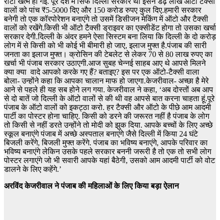
रोटी खत्म हो गई. पूरे देश में सिर्फ दिल्ली सरकार थी इसने डेढ़ लाख ऑटो टैक्सी
वालों को पांच ₹5-5000 दिए और 150 करोड रुपए कुल दिए.हमारी सरकार
बनेगी तो एक कॉरपोरेशन बनाएंगे तो उसमें डिसीजन मेकिंग में ऑटो और टैक्सी
वालों को रखेंगे.किसी भी ऑटो टैक्सी ड्राइवर का एक्सीडेंट होगा तो उसका खर्चा
सरकार देगी.दिल्ली के अंदर हमने ऐसा सिस्टम बना लिया कि दिल्ली के दो करोड़
लोग में से किसी को भी कोई भी बीमारी हो जाए, इलाज मुफ्त है.पंजाब की सारी
जनता का इलाज मुफ्त। क्रोसिन की टेबलेट से लेकर 70 से 80 लाख रुपए का
खर्चा भी पंजाब सरकार उठाएगी.आज सुबह चेन्नई साहब आए थे आपसे मिलने
क्या क्या वादे आपको करके गए हैं? बताइए? इस पर एक ऑटो-टैक्सी वाला
बोला- उन्होंने कहा कि आपका चालान माफ हो जाएगा.केजरीवाल- अच्छा है मेरे
आने से पहले ही यह सब होने लग गया. केजरीवाल ने कहा, ‘अब दोस्तों अब आप
से दो बातें जो दिल्ली के ऑटो वालों से की थी वह आपसे बात करना चाहता हूं.पूरे
पंजाब के ऑटो वालों को इकट्ठा करो. हर टैक्सी और ऑटो के पीछे आम आदमी
पार्टी का पोस्टर होना चाहिए. किसी को डरने की जरूरत नहीं है पंजाब के लोग
तो किसी से नहीं डरते उन्होंने तो मोदी को झुक दिया. आपके बच्चों के लिए अच्छे
स्कूल बनाएंगे पंजाब में अच्छे अस्पताल बनाएंगे जैसे दिल्ली में किया 24 घंटे
बिजली करेंगे, बिजली मुफ्त करेंगे. पंजाब का भविष्य बनाएंगे, आपके परिवार का
भविष्य बनाएंगे लेकिन उसके पहले सरकार बननी जरूरी है तो एक तो सभी लोग
पोस्टर लगाएंगे जो भी सवारी आपके यहां बैठेगी, उसको आम आदमी पार्टी को वोट
डालने के लिए कहेंगे.’
अरविंद केजरीवाल ने पंजाब की महिलाओं के लिए किया बड़ा ऐलान