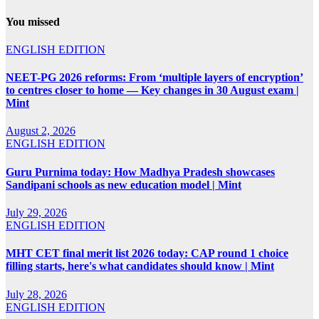
You missed
ENGLISH EDITION
NEET-PG 2026 reforms: From ‘multiple layers of encryption’
to centres closer to home — Key changes in 30 August exam |
Mint
August 2, 2026
ENGLISH EDITION
Guru Purnima today: How Madhya Pradesh showcases
Sandipani schools as new education model | Mint
July 29, 2026
ENGLISH EDITION
MHT CET final merit list 2026 today: CAP round 1 choice
filling starts, here's what candidates should know | Mint
July 28, 2026
ENGLISH EDITION