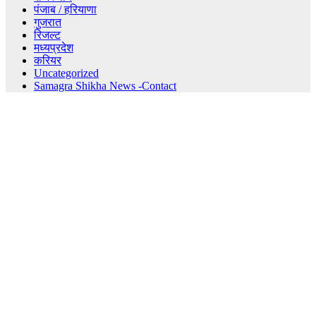
पंजाब / हरियाणा
गुजरात
रिजल्ट
मध्यप्रदेश
करियर
Uncategorized
Samagra Shikha News -Contact