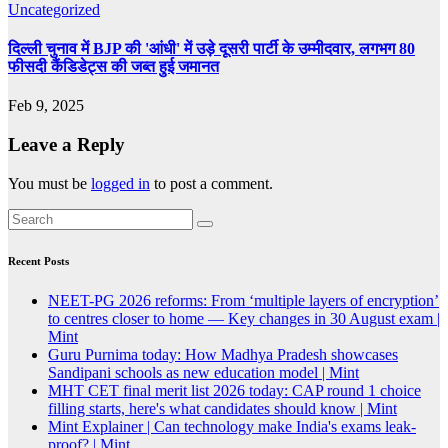
Uncategorized
दिल्ली चुनाव में BJP की 'आंधी' में उड़े दूसरी पार्टी के उम्मीदवार, लगभग 80
फीसदी कैंडिडेट्स की जब्त हुई जमानत
Feb 9, 2025
Leave a Reply
You must be
logged in
to post a comment.
Recent Posts
NEET-PG 2026 reforms: From ‘multiple layers of encryption’
to centres closer to home — Key changes in 30 August exam |
Mint
Guru Purnima today: How Madhya Pradesh showcases
Sandipani schools as new education model | Mint
MHT CET final merit list 2026 today: CAP round 1 choice
filling starts, here's what candidates should know | Mint
Mint Explainer | Can technology make India's exams leak-
proof? | Mint