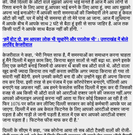
की. जैसे दिल्ली के ऑटो वाले मुझको अपना भाई मानते हैं आज मैं आप लोगों से
रिश्ता बनाने के लिए आया हूं.आपका भाई बनने के लिए आया हूं. क्या आप मुझको
अपना भाई बनाओगे? मैं आपकी सारी समस्याओं की जिम्मेदारी लेने आया हूं केवल
ऑटो की नहीं. घर में कोई भी समस्या हो तो मेरे पास आ जाना. आज मैं लुधियाना
में आपके बीच में आपके साथ 2 घंटे से बैठा हूं इसी से साफ जाहिर है. आज तक
किसी पार्टी ने आपके साथ बैठक नहीं की होगी. ‘
‘हमें वोट दो, हम आपका लोक भी सुधारेंगे और परलोक भी’ : उत्तराखंड में बोले
अरविंद केजरीवाल
केजरीवाल ने कहा, ‘मेरी नियत साफ है, मैं समस्याओं का समाधान करना चाहता
हूं.मैंने दिल्ली में बहुत काम किए. किराया बहुत सालों से नहीं बढ़ा था. हमने इसके
लिए एक कमेटी बनाई जिसमें दो अफसर थे बाकी सब ऑटो वाले थे. ऑटो वाला
खुद कभी ज्यादा किराया तय नहीं करता क्योंकि अगर ज्यादा किराया हो गया तो
सवारी नहीं बैठेगी. हमने उनकी कमेटी बना दी और उन्होंने खुद ही अपना किराया
तय कर दिया. इसी तरह से हम पंजाब में एक कॉरपोरेशन बनाएंगे, पॉलिसी आप
बनाएंगे यह अफ़सर नहीं. अब हमने फेसलेस सर्विस दिल्ली में शुरू कर दी जिसकी
वजह से अब किसी भी ऑटो वाले को आरटीओ दफ्तर जाने की जरूरत नहीं.अगर
आपको ऑनलाइन अप्लाई करना नहीं आता या फिर कोई दिक्कत आ रही है तो
फिर 1076 पर कॉल कर लीजिए दिल्ली सरकार का कोई कर्मचारी आपके घर आ
जाएगा. दिल्ली में बस अब केवल फिटनेस के लिए आपको आरटीओ दफ्तर जाना
पड़ता है और गाड़ी ले जानी पड़ती है.साल में एक बार आपको आरटीओ दफ्तर
जाना पड़ता है। फिटनेस फीस माफ कर दी है.’
दिल्‍ली के सीएम ने कहा, ‘जब कोरोना आया तो सब ऑटो टैक्सी वालों की रोजी-