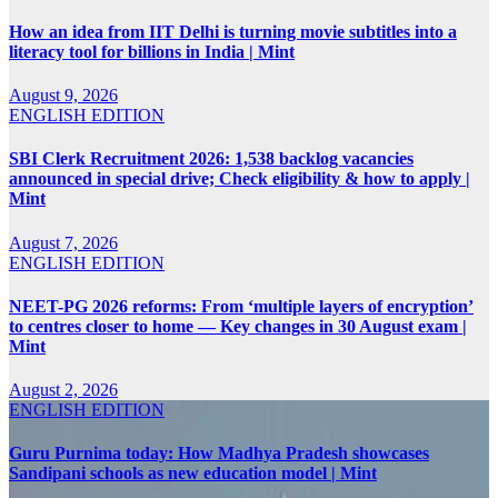
How an idea from IIT Delhi is turning movie subtitles into a
literacy tool for billions in India | Mint
August 9, 2026
ENGLISH EDITION
SBI Clerk Recruitment 2026: 1,538 backlog vacancies
announced in special drive; Check eligibility & how to apply |
Mint
August 7, 2026
ENGLISH EDITION
NEET-PG 2026 reforms: From ‘multiple layers of encryption’
to centres closer to home — Key changes in 30 August exam |
Mint
August 2, 2026
ENGLISH EDITION
Guru Purnima today: How Madhya Pradesh showcases
Sandipani schools as new education model | Mint