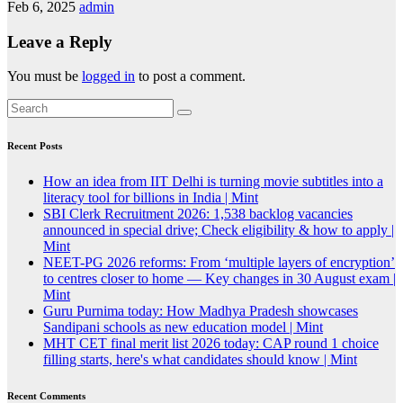
Feb 6, 2025
admin
Leave a Reply
You must be
logged in
to post a comment.
Recent Posts
How an idea from IIT Delhi is turning movie subtitles into a
literacy tool for billions in India | Mint
SBI Clerk Recruitment 2026: 1,538 backlog vacancies
announced in special drive; Check eligibility & how to apply |
Mint
NEET-PG 2026 reforms: From ‘multiple layers of encryption’
to centres closer to home — Key changes in 30 August exam |
Mint
Guru Purnima today: How Madhya Pradesh showcases
Sandipani schools as new education model | Mint
MHT CET final merit list 2026 today: CAP round 1 choice
filling starts, here's what candidates should know | Mint
Recent Comments