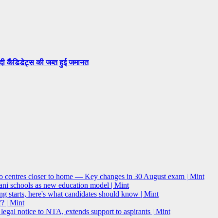
सदी कैंडिडेट्स की जब्त हुई जमानत
o centres closer to home — Key changes in 30 August exam | Mint
i schools as new education model | Mint
g starts, here's what candidates should know | Mint
? | Mint
l notice to NTA, extends support to aspirants | Mint