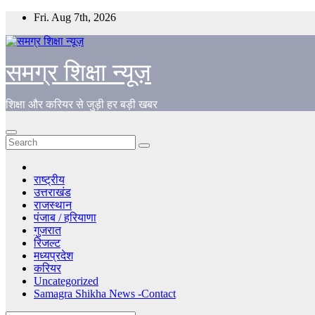
Skip
Fri. Aug 7th, 2026
to
content
समग्र शिक्षा न्यूज़
शिक्षा और करियर से जुड़ी हर बड़ी खबर
राष्ट्रीय
उत्तराखंड
राजस्थान
पंजाब / हरियाणा
गुजरात
रिजल्ट
मध्यप्रदेश
करियर
Uncategorized
Samagra Shikha News -Contact