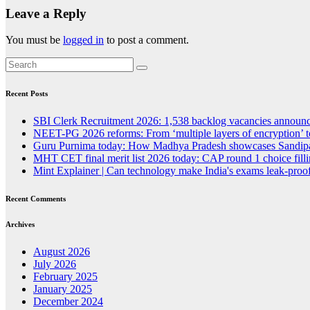
Leave a Reply
You must be
logged in
to post a comment.
Recent Posts
SBI Clerk Recruitment 2026: 1,538 backlog vacancies announced
NEET-PG 2026 reforms: From ‘multiple layers of encryption’ t
Guru Purnima today: How Madhya Pradesh showcases Sandipan
MHT CET final merit list 2026 today: CAP round 1 choice fillin
Mint Explainer | Can technology make India's exams leak-proof
Recent Comments
Archives
August 2026
July 2026
February 2025
January 2025
December 2024