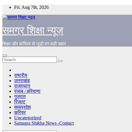
Skip
Fri. Aug 7th, 2026
to
content
समग्र शिक्षा न्यूज़
शिक्षा और करियर से जुड़ी हर बड़ी खबर
राष्ट्रीय
उत्तराखंड
राजस्थान
पंजाब / हरियाणा
गुजरात
रिजल्ट
मध्यप्रदेश
करियर
Uncategorized
Samagra Shikha News -Contact