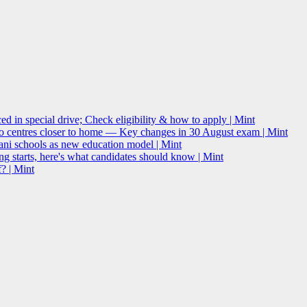
 in special drive; Check eligibility & how to apply | Mint
o centres closer to home — Key changes in 30 August exam | Mint
i schools as new education model | Mint
g starts, here's what candidates should know | Mint
? | Mint