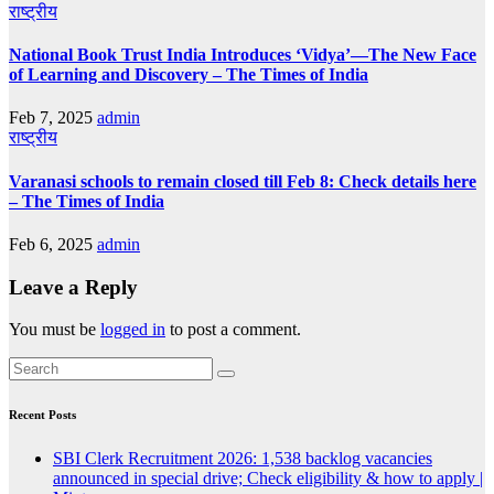
राष्ट्रीय
National Book Trust India Introduces ‘Vidya’—The New Face
of Learning and Discovery – The Times of India
Feb 7, 2025
admin
राष्ट्रीय
Varanasi schools to remain closed till Feb 8: Check details here
– The Times of India
Feb 6, 2025
admin
Leave a Reply
You must be
logged in
to post a comment.
Recent Posts
SBI Clerk Recruitment 2026: 1,538 backlog vacancies
announced in special drive; Check eligibility & how to apply |