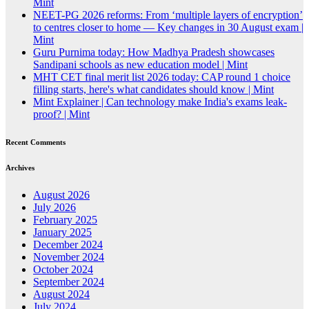
Mint
NEET-PG 2026 reforms: From ‘multiple layers of encryption’
to centres closer to home — Key changes in 30 August exam |
Mint
Guru Purnima today: How Madhya Pradesh showcases
Sandipani schools as new education model | Mint
MHT CET final merit list 2026 today: CAP round 1 choice
filling starts, here's what candidates should know | Mint
Mint Explainer | Can technology make India's exams leak-
proof? | Mint
Recent Comments
Archives
August 2026
July 2026
February 2025
January 2025
December 2024
November 2024
October 2024
September 2024
August 2024
July 2024