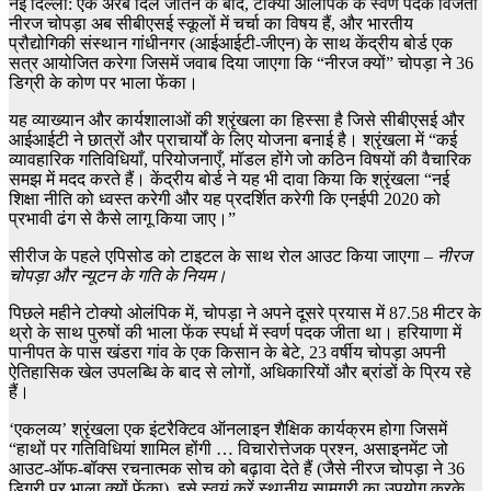
नई दिल्ली: एक अरब दिल जीतने के बाद, टोक्यो ओलंपिक के स्वर्ण पदक विजेता
नीरज चोपड़ा अब सीबीएसई स्कूलों में चर्चा का विषय हैं, और भारतीय
प्रौद्योगिकी संस्थान गांधीनगर (आईआईटी-जीएन) के साथ केंद्रीय बोर्ड एक
सत्र आयोजित करेगा जिसमें जवाब दिया जाएगा कि “नीरज क्यों” चोपड़ा ने 36
डिग्री के कोण पर भाला फेंका।
यह व्याख्यान और कार्यशालाओं की श्रृंखला का हिस्सा है जिसे सीबीएसई और
आईआईटी ने छात्रों और प्राचार्यों के लिए योजना बनाई है। श्रृंखला में “कई
व्यावहारिक गतिविधियाँ, परियोजनाएँ, मॉडल होंगे जो कठिन विषयों की वैचारिक
समझ में मदद करते हैं। केंद्रीय बोर्ड ने यह भी दावा किया कि श्रृंखला “नई
शिक्षा नीति को ध्वस्त करेगी और यह प्रदर्शित करेगी कि एनईपी 2020 को
प्रभावी ढंग से कैसे लागू किया जाए।”
सीरीज के पहले एपिसोड को टाइटल के साथ रोल आउट किया जाएगा –
नीरज
चोपड़ा और न्यूटन के गति के नियम।
पिछले महीने टोक्यो ओलंपिक में, चोपड़ा ने अपने दूसरे प्रयास में 87.58 मीटर के
थ्रो के साथ पुरुषों की भाला फेंक स्पर्धा में स्वर्ण पदक जीता था। हरियाणा में
पानीपत के पास खंडरा गांव के एक किसान के बेटे, 23 वर्षीय चोपड़ा अपनी
ऐतिहासिक खेल उपलब्धि के बाद से लोगों, अधिकारियों और ब्रांडों के प्रिय रहे
हैं।
‘एकलव्य’ श्रृंखला एक इंटरैक्टिव ऑनलाइन शैक्षिक कार्यक्रम होगा जिसमें
“हाथों पर गतिविधियां शामिल होंगी … विचारोत्तेजक प्रश्न, असाइनमेंट जो
आउट-ऑफ-बॉक्स रचनात्मक सोच को बढ़ावा देते हैं (जैसे नीरज चोपड़ा ने 36
डिग्री पर भाला क्यों फेंका), इसे स्वयं करें स्थानीय सामग्री का उपयोग करके