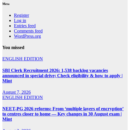
Meta
Register
Log in
Entries feed
Comments feed
WordPress.org
You missed
ENGLISH EDITION
SBI Clerk Recruitment 2026: 1,538 backlog vacancies
announced in special drive; Check eligibility & how to apply |
Mint
August 7, 2026
ENGLISH EDITION
NEET-PG 2026 reforms: From ‘multiple layers of encryption’
to centres closer to home — Key changes in 30 August exam |
Mint