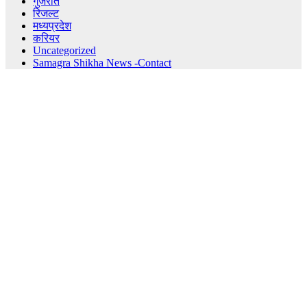
गुजरात
रिजल्ट
मध्यप्रदेश
करियर
Uncategorized
Samagra Shikha News -Contact