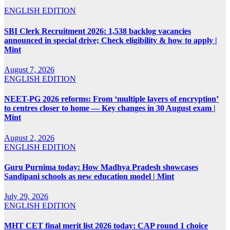
ENGLISH EDITION
SBI Clerk Recruitment 2026: 1,538 backlog vacancies
announced in special drive; Check eligibility & how to apply |
Mint
August 7, 2026
ENGLISH EDITION
NEET-PG 2026 reforms: From ‘multiple layers of encryption’
to centres closer to home — Key changes in 30 August exam |
Mint
August 2, 2026
ENGLISH EDITION
Guru Purnima today: How Madhya Pradesh showcases
Sandipani schools as new education model | Mint
July 29, 2026
ENGLISH EDITION
MHT CET final merit list 2026 today: CAP round 1 choice