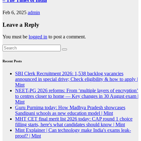
– The Times of India
Feb 6, 2025
admin
Leave a Reply
You must be
logged in
to post a comment.
Recent Posts
SBI Clerk Recruitment 2026: 1,538 backlog vacancies
announced in special drive; Check eligibility & how to apply |
Mint
NEET-PG 2026 reforms: From ‘multiple layers of encryption’
to centres closer to home — Key changes in 30 August exam |
Mint
Guru Purnima today: How Madhya Pradesh showcases
Sandipani schools as new education model | Mint
MHT CET final merit list 2026 today: CAP round 1 choice
filling starts, here's what candidates should know | Mint
Mint Explainer | Can technology make India's exams leak-
proof? | Mint