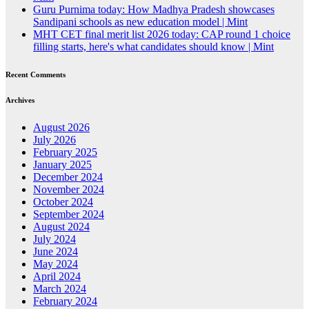
Guru Purnima today: How Madhya Pradesh showcases
Sandipani schools as new education model | Mint
MHT CET final merit list 2026 today: CAP round 1 choice
filling starts, here's what candidates should know | Mint
Recent Comments
Archives
August 2026
July 2026
February 2025
January 2025
December 2024
November 2024
October 2024
September 2024
August 2024
July 2024
June 2024
May 2024
April 2024
March 2024
February 2024