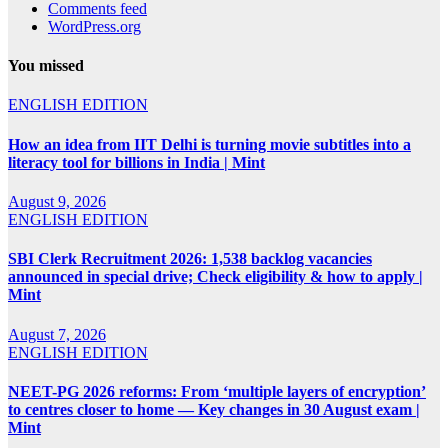
Comments feed
WordPress.org
You missed
ENGLISH EDITION
How an idea from IIT Delhi is turning movie subtitles into a
literacy tool for billions in India | Mint
August 9, 2026
ENGLISH EDITION
SBI Clerk Recruitment 2026: 1,538 backlog vacancies
announced in special drive; Check eligibility & how to apply |
Mint
August 7, 2026
ENGLISH EDITION
NEET-PG 2026 reforms: From ‘multiple layers of encryption’
to centres closer to home — Key changes in 30 August exam |
Mint