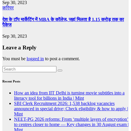
Sep 30, 2023
करियर
देश के टॉप मार्केटिंग में MBA के कॉलेज, जहां मिलता है 1.15 करोड़ तक का
पैकेज
Sep 30, 2023
Leave a Reply
You must be
logged in
to post a comment.
Recent Posts
How an idea from IIT Delhi is turning movie subtitles into a
literacy tool for billions in India | Mint
SBI Clerk Recruitment 2026: 1,538 backlog vacancies
announced in special drive; Check eligibility & how to apply |
Mint
NEET-PG 2026 reforms: From ‘multiple layers of encryption’
to centres closer to home — Key changes in 30 August exam |
Mint