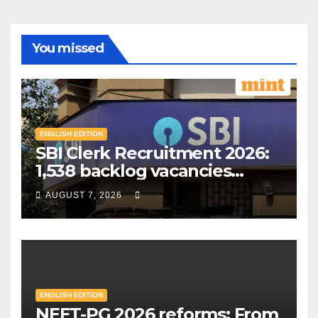
You missed
ENGLISH EDITION
SBI Clerk Recruitment 2026:
1,538 backlog vacancies
announced in special drive;
AUGUST 7, 2026
Check eligibility & how to
apply | Mint
ENGLISH EDITION
NEET-PG 2026 reforms: From