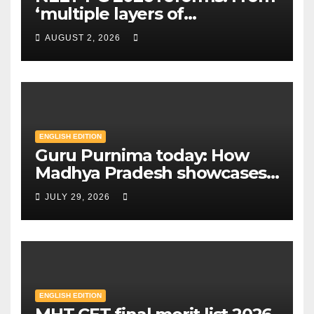
‘multiple layers of
encryption’ to centres closer
AUGUST 2, 2026
to home — Key changes in 30
August exam | Mint
ENGLISH EDITION
Guru Purnima today: How
Madhya Pradesh showcases
Sandipani schools as new
JULY 29, 2026
education model | Mint
ENGLISH EDITION