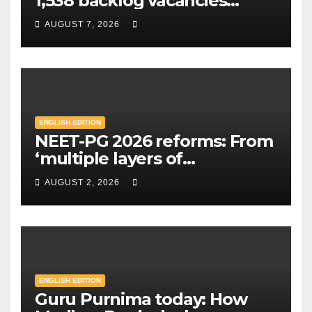
1,538 backlog vacancies
announced in special drive;
AUGUST 7, 2026
Check eligibility & how to
apply | Mint
ENGLISH EDITION
NEET-PG 2026 reforms: From
‘multiple layers of
encryption’ to centres closer
AUGUST 2, 2026
to home — Key changes in 30
August exam | Mint
ENGLISH EDITION
Guru Purnima today: How