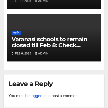
FEB 7, 2025
ADMIN
Discovery – The Times of
India
राष्ट्रीय
Varanasi schools to remain
closed till Feb 8: Check
details here – The Times of
FEB 6, 2025
ADMIN
India
Leave a Reply
You must be
logged in
to post a comment.