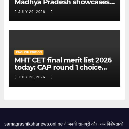
Madhya Pradesh showcases
Sandipani schools as new
JULY 29, 2026
education model | Mint
ENGLISH EDITION
MHT CET final merit list 2026
today: CAP round 1 choice
filling starts, here's what
JULY 28, 2026
candidates should know |
Mint
samagrashikshanews.online ने अपनी सामग्री और अन्य विशेषताओं