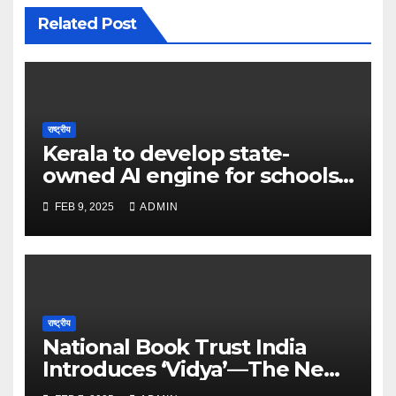
Related Post
राष्ट्रीय
Kerala to develop state-
owned AI engine for schools
in 2025 – The Times of India
FEB 9, 2025
ADMIN
राष्ट्रीय
National Book Trust India
Introduces ‘Vidya’—The New
Face of Learning and