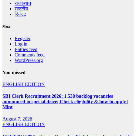
राजस्थान
राष्ट्रीय
रिजल्ट
Meta
Register
Log in
Entries feed
Comments feed
WordPress.org
You missed
ENGLISH EDITION
SBI Clerk Recruitment 2026: 1,538 backlog vacancies
announced in special drive; Check eligibility & how to apply |
Mint
August 7, 2026
ENGLISH EDITION