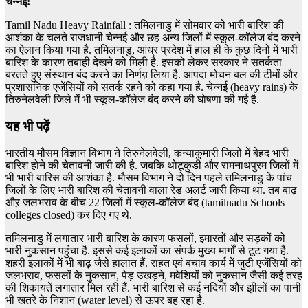
चेन्नई:
Tamil Nadu Heavy Rainfall : तमिलनाडु में सोमवार को भारी बारिश की
आशंका के चलते राजधानी चेन्नई और छह अन्य जिलों में स्कूल-कॉलेज बंद करने
का ऐलान किया गया है. तमिलनाडु, आंध्र प्रदेश में हाल ही के कुछ दिनों में भारी
बारिश के कारण तबाही देखने को मिली है. इसको लेकर सरकार ने सतर्कता
बरतते हुए संस्थान बंद करने का निर्णय़ लिया है. आपदा मोचन बल की टीमों और
प्रशासनिक एजेंसियों को सतर्क रहने को कहा गया है. चेन्नई (heavy rains) के
तिरुनेलवेली जिले में भी स्कूल-कॉलेज बंद करने की घोषणा की गई है.
यह भी पढ़ें
भारतीय मौसम विज्ञान विभाग ने तिरुनेलवेली, कन्याकुमारी जिलों में बेहद भारी
बारिश होने की चेतावनी जारी की है. जबकि थोटूकुडी और रामनाथपुरम जिलों में
भी भारी बारिस की आशंका है. मौसम विभाग ने दो दिन पहले तमिलनाडु के पांच
जिलों के लिए भारी बारिश की चेतावनी वाला रेड अलर्ट जारी किया था. तब बाढ़
औऱ जलभराव के बीच 22 जिलों में स्कूल-कॉलेज बंद (tamilnadu Schools
colleges closed) कर दिए गए थे.
तमिलनाडु में लगातार भारी बारिश के कारण फसलों, इमारतों और सड़कों को
भारी नुकसान पहुंचा है. इससे कई इलाकों का संपर्क मुख्य मार्गों से टूट गया है.
शहरी इलाकों में भी बाढ़ जैसे हालात हैं. राहत एवं बचाव कार्य में जुटी एजेंसियों को
जलभराव, फसलों के नुकसान, पेड़ उखड़ने, मवेशियों को नुकसान जैसी कई तरह
की शिकायतें लगातार मिल रही हैं. भारी बारिश से कई नदियों और झीलों का पानी
भी खतरे के निशान (water level) से ऊपर बह रहा है.