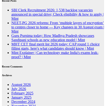
Recent Posts
SBI Clerk Recruitment 2026: 1,538 backlog vacancies
announced in special drive; Check eligibility & how to apply |
Mint
NEET-PG 2026 reforms: From ‘multiple layers of encryption’
to centres closer to home — Key changes in 30 August exam |
Mint
Guru Purnima today: How Madhya Pradesh showcases
Sandipani schools as new education model | Mint
MHT CET final merit list 2026 today: CAP round 1 choice
filling starts, here's what candidates should know | Mint
Mint Explainer | Can technology make India's exams leak-
proof? | Mint
Recent Comments
Archives
August 2026
July 2026
February 2025
January 2025
December 2024
November 2024