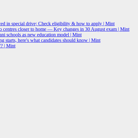
 in special drive; Check eligibility & how to apply | Mint
o centres closer to home — Key changes in 30 August exam | Mint
i schools as new education model | Mint
g starts, here's what candidates should know | Mint
? | Mint