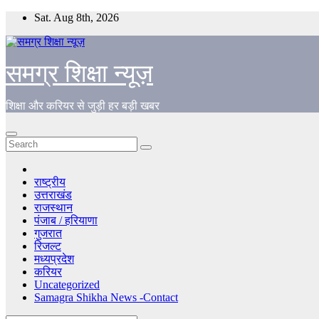
Skip
Sat. Aug 8th, 2026
to
content
समग्र शिक्षा न्यूज़
शिक्षा और करियर से जुड़ी हर बड़ी खबर
राष्ट्रीय
उत्तराखंड
राजस्थान
पंजाब / हरियाणा
गुजरात
रिजल्ट
मध्यप्रदेश
करियर
Uncategorized
Samagra Shikha News -Contact