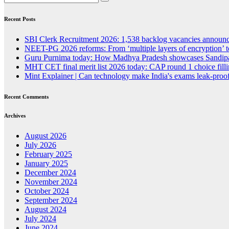
Recent Posts
SBI Clerk Recruitment 2026: 1,538 backlog vacancies announced
NEET-PG 2026 reforms: From ‘multiple layers of encryption’ t
Guru Purnima today: How Madhya Pradesh showcases Sandipan
MHT CET final merit list 2026 today: CAP round 1 choice fillin
Mint Explainer | Can technology make India's exams leak-proof
Recent Comments
Archives
August 2026
July 2026
February 2025
January 2025
December 2024
November 2024
October 2024
September 2024
August 2024
July 2024
June 2024