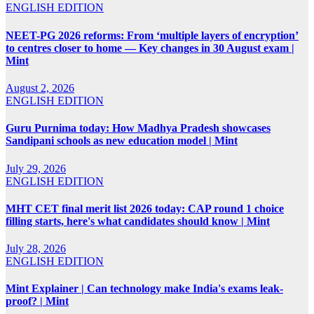
ENGLISH EDITION
NEET-PG 2026 reforms: From ‘multiple layers of encryption’
to centres closer to home — Key changes in 30 August exam |
Mint
August 2, 2026
ENGLISH EDITION
Guru Purnima today: How Madhya Pradesh showcases
Sandipani schools as new education model | Mint
July 29, 2026
ENGLISH EDITION
MHT CET final merit list 2026 today: CAP round 1 choice
filling starts, here's what candidates should know | Mint
July 28, 2026
ENGLISH EDITION
Mint Explainer | Can technology make India's exams leak-
proof? | Mint