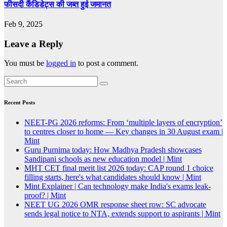
फीसदी कैंडिडेट्स की जब्त हुई जमानत
Feb 9, 2025
Leave a Reply
You must be
logged in
to post a comment.
Recent Posts
NEET-PG 2026 reforms: From ‘multiple layers of encryption’
to centres closer to home — Key changes in 30 August exam |
Mint
Guru Purnima today: How Madhya Pradesh showcases
Sandipani schools as new education model | Mint
MHT CET final merit list 2026 today: CAP round 1 choice
filling starts, here's what candidates should know | Mint
Mint Explainer | Can technology make India's exams leak-
proof? | Mint
NEET UG 2026 OMR response sheet row: SC advocate
sends legal notice to NTA, extends support to aspirants | Mint