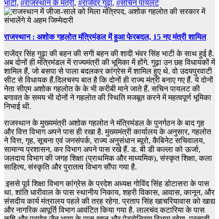
भाटी
,
#राजस्थान के मंत्री
,
#राजेंद्र गुढ़ा
,
#सचिन पायलट
राजस्‍थान : अशोक गहलोत मंत्रिमंडल में हुआ फेरबदल, 15 नए मंत्री शामिल
राजेंद्र सिंह गुढ़ा की बहन की सगी बहन की शादी भंवर सिंह भाटी के साथ हुई है.
अब दोनों ही मंत्रिमंडल में राज्यमंत्री की भूमिका में होंगे. गुढ़ा उन छह विधायकों में
शामिल हैं, जो बसपा से पाला बदलकर कांग्रेस में शामिल हुए थे. वो उदयपुरवाटी
सीट से विधायक हैं.दिलचस्प बात है कि दोनों ही राज्य मंत्री बनाए गए हैं. ये दोनों
नेता सीएम अशोक गहलोत के के भी करीबी माने जाते हैं. सचिन पायलट की
बगावत के समय भी दोनों ने गहलोत की स्थिति मजबूत करने में महत्वपूर्ण भूमिका
निभाई थी.
राजस्थान के मुख्यमंत्री अशोक गहलोत ने मंत्रिमंडल के पुनर्गठन के बाद गृह
और वित्त विभाग अपने पास ही रखा है. मुख्यमंत्री कार्यालय के अनुसार, गहलोत
ने वित्त, गृह, सूचना एवं जनसंपर्क, राज्य अनुसंधान ब्यूरो, कैबिनेट सचिवालय,
सामान्य प्रशासन, कर विभाग अपने पास रखे हैं. ड. बी डी कल्ला को ऊर्जा,
जलदाय विभाग की जगह शिक्षा (प्राथमिक और माध्यमिक), संस्कृत शिक्षा, कला
साहित्य, संस्कृति और पुरातत्व विभाग सौंपा गया है.
इससे पूर्व शिक्षा विभाग कांग्रेस के प्रदेश अध्यक्ष गोविंद सिंह डोटासरा के पास
था. शांति धारीवाल के पास स्थानीय निकाय, शहरी विकास, आवास, कानून, और
संसदीय कार्य मंत्रालय पहले की तरह रहेगा. प्रताप सिंह खाचरियावास को खाद्य
और नागरिक आपूर्ति विभाग आवंटित किया गया है. लालचंद कटारिया के पास
कृषि और प्रमोद जैन भाया के पास खान और पेट्रोलियम विभाग रहेगा. परसादी