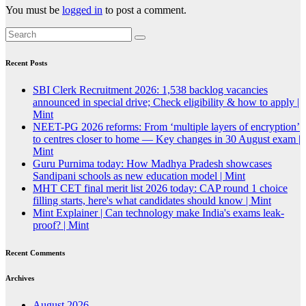
You must be
logged in
to post a comment.
Recent Posts
SBI Clerk Recruitment 2026: 1,538 backlog vacancies
announced in special drive; Check eligibility & how to apply |
Mint
NEET-PG 2026 reforms: From ‘multiple layers of encryption’
to centres closer to home — Key changes in 30 August exam |
Mint
Guru Purnima today: How Madhya Pradesh showcases
Sandipani schools as new education model | Mint
MHT CET final merit list 2026 today: CAP round 1 choice
filling starts, here's what candidates should know | Mint
Mint Explainer | Can technology make India's exams leak-
proof? | Mint
Recent Comments
Archives
August 2026