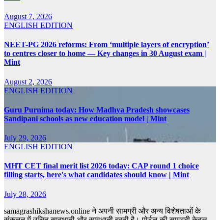
August 7, 2026
ENGLISH EDITION
NEET-PG 2026 reforms: From ‘multiple layers of encryption’
to centres closer to home — Key changes in 30 August exam |
Mint
August 2, 2026
ENGLISH EDITION
Guru Purnima today: How Madhya Pradesh showcases
Sandipani schools as new education model | Mint
July 29, 2026
ENGLISH EDITION
MHT CET final merit list 2026 today: CAP round 1 choice
filling starts, here's what candidates should know | Mint
July 28, 2026
samagrashikshanews.online ने अपनी सामग्री और अन्य विशेषताओं के
संकलन में उचित सावधानी और सावधानी बरती है। पोर्टल की सामग्री केवल